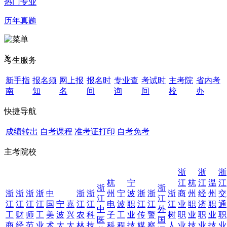
热门专业
历年真题
X
考生服务
新手指
报名须
网上报
报名时
专业查
考试时
主考院
省内考
南
知
名
间
询
间
校
办
快捷导航
成绩转出
自考课程
准考证打印
自考免考
主考院校
浙
浙
浙
杭
宁
江
杭
江
温
江
浙
浙
浙
浙
浙
浙
中
浙
浙
州
宁
波
浙
浙
浙
商
州
经
州
交
江
江
江
江
江
江
国
宁
嘉
江
江
电
波
职
江
江
江
业
职
济
职
通
中
外
工
财
师
工
美
波
兴
农
科
子
工
业
传
警
树
职
业
职
业
职
医
国
商
经
范
业
术
大
大
林
技
科
程
技
媒
察
人
业
技
业
技
业