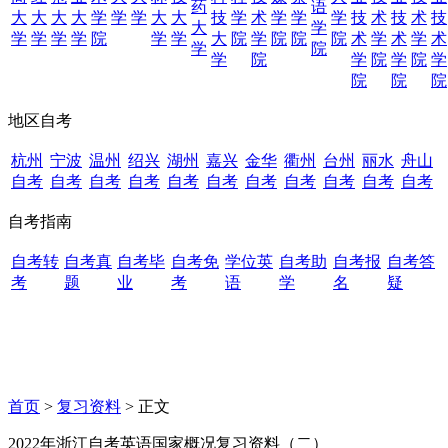
药
语
大
大
大
大
学
学
学
大
大
技
学
术
学
学
学
技
术
技
术
技
大
学
学
学
学
学
院
学
学
大
院
学
院
院
院
术
学
术
学
术
学
院
学
院
学
院
学
院
学
院
院
院
地区自考
杭州
宁波
温州
绍兴
湖州
嘉兴
金华
衢州
台州
丽水
舟山
自考
自考
自考
自考
自考
自考
自考
自考
自考
自考
自考
自考指南
自考转
自考真
自考毕
自考免
学位英
自考助
自考报
自考答
考
题
业
考
语
学
名
疑
首页
>
复习资料
> 正文
2022年浙江自考英语国家概况复习资料（二）