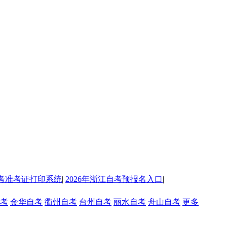
考准考证打印系统
|
2026年浙江自考预报名入口
|
考
金华自考
衢州自考
台州自考
丽水自考
舟山自考
更多