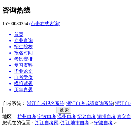
咨询热线
15700080354
(点击在线咨询)
首页
专业查询
招生院校
报名时间
考试安排
复习资料
毕业论文
自考学位
模拟试题
历年真题
自考系统：
浙江自考报名系统
|
浙江自考成绩查询系统
|
浙江自
地区：
杭州自考
宁波自考
温州自考
绍兴自考
湖州自考
嘉兴自
您现在的位置：
浙江自考网
>
浙江地市自考
>
宁波自考
>