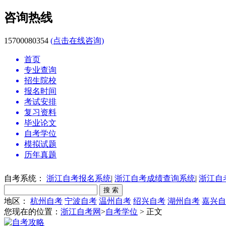
咨询热线
15700080354
(点击在线咨询)
首页
专业查询
招生院校
报名时间
考试安排
复习资料
毕业论文
自考学位
模拟试题
历年真题
自考系统：
浙江自考报名系统
|
浙江自考成绩查询系统
|
浙江自
地区：
杭州自考
宁波自考
温州自考
绍兴自考
湖州自考
嘉兴自
您现在的位置：
浙江自考网
>
自考学位
> 正文