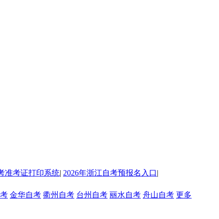
考准考证打印系统
|
2026年浙江自考预报名入口
|
考
金华自考
衢州自考
台州自考
丽水自考
舟山自考
更多