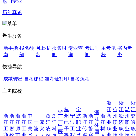
热门专业
历年真题
X
考生服务
新手指
报名须
网上报
报名时
专业查
考试时
主考院
省内考
南
知
名
间
询
间
校
办
快捷导航
成绩转出
自考课程
准考证打印
自考免考
主考院校
浙
浙
浙
杭
宁
江
杭
江
温
江
浙
浙
浙
浙
浙
浙
中
浙
浙
州
宁
波
浙
浙
浙
商
州
经
州
交
江
江
江
江
江
江
国
宁
嘉
江
江
电
波
职
江
江
江
业
职
济
职
通
中
外
工
财
师
工
美
波
兴
农
科
子
工
业
传
警
树
职
业
职
业
职
医
国
商
经
范
业
术
大
大
林
技
科
程
技
媒
察
人
业
技
业
技
业