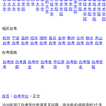
药
语
大
大
大
大
学
学
学
大
大
技
学
术
学
学
学
技
术
技
术
技
大
学
学
学
学
学
院
学
学
大
院
学
院
院
院
术
学
术
学
术
学
院
学
院
学
院
学
院
学
院
院
院
地区自考
杭州
宁波
温州
绍兴
湖州
嘉兴
金华
衢州
台州
丽水
舟山
自考
自考
自考
自考
自考
自考
自考
自考
自考
自考
自考
自考指南
自考转
自考真
自考毕
自考免
学位英
自考助
自考报
自考答
考
题
业
考
语
学
名
疑
首页
>
自考学位
> 正文
2026年浙江自考学位申请常见问题：毕业前必须搞清的5个关