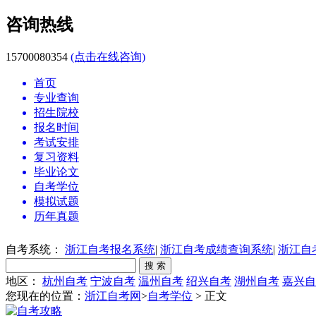
咨询热线
15700080354
(点击在线咨询)
首页
专业查询
招生院校
报名时间
考试安排
复习资料
毕业论文
自考学位
模拟试题
历年真题
自考系统：
浙江自考报名系统
|
浙江自考成绩查询系统
|
浙江自
地区：
杭州自考
宁波自考
温州自考
绍兴自考
湖州自考
嘉兴自
您现在的位置：
浙江自考网
>
自考学位
> 正文