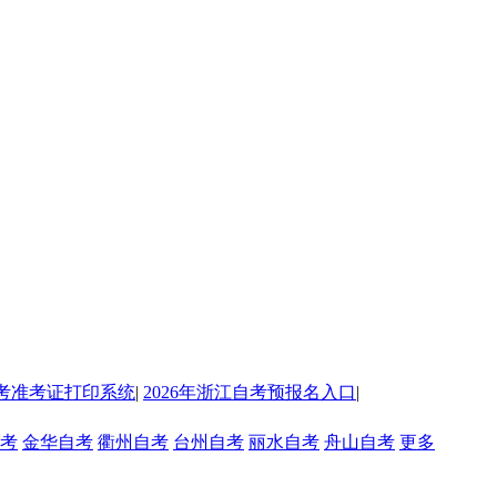
考准考证打印系统
|
2026年浙江自考预报名入口
|
考
金华自考
衢州自考
台州自考
丽水自考
舟山自考
更多