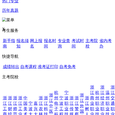
热门专业
历年真题
X
考生服务
新手指
报名须
网上报
报名时
专业查
考试时
主考院
省内考
南
知
名
间
询
间
校
办
快捷导航
成绩转出
自考课程
准考证打印
自考免考
主考院校
浙
浙
浙
杭
宁
江
杭
江
温
江
浙
浙
浙
浙
浙
浙
中
浙
浙
州
宁
波
浙
浙
浙
商
州
经
州
交
江
江
江
江
江
江
国
宁
嘉
江
江
电
波
职
江
江
江
业
职
济
职
通
中
外
工
财
师
工
美
波
兴
农
科
子
工
业
传
警
树
职
业
职
业
职
医
国
商
经
范
业
术
大
大
林
技
科
程
技
媒
察
人
业
技
业
技
业