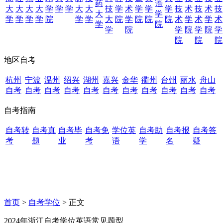
药
语
大
大
大
大
学
学
学
大
大
技
学
术
学
学
学
技
术
技
术
技
大
学
学
学
学
学
院
学
学
大
院
学
院
院
院
术
学
术
学
术
学
院
学
院
学
院
学
院
学
院
院
院
地区自考
杭州
宁波
温州
绍兴
湖州
嘉兴
金华
衢州
台州
丽水
舟山
自考
自考
自考
自考
自考
自考
自考
自考
自考
自考
自考
自考指南
自考转
自考真
自考毕
自考免
学位英
自考助
自考报
自考答
考
题
业
考
语
学
名
疑
首页
>
自考学位
> 正文
2024年浙江自考学位英语常见题型