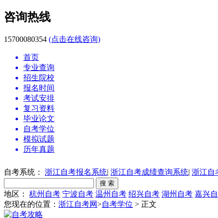
咨询热线
15700080354
(点击在线咨询)
首页
专业查询
招生院校
报名时间
考试安排
复习资料
毕业论文
自考学位
模拟试题
历年真题
自考系统：
浙江自考报名系统
|
浙江自考成绩查询系统
|
浙江自
地区：
杭州自考
宁波自考
温州自考
绍兴自考
湖州自考
嘉兴自
您现在的位置：
浙江自考网
>
自考学位
> 正文