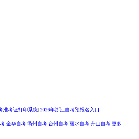
考准考证打印系统
|
2026年浙江自考预报名入口
|
考
金华自考
衢州自考
台州自考
丽水自考
舟山自考
更多