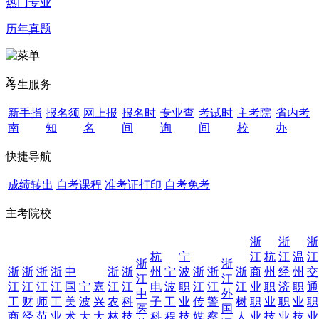
热门专业
历年真题
X
考生服务
新手指
报名须
网上报
报名时
专业查
考试时
主考院
省内考
南
知
名
间
询
间
校
办
快捷导航
成绩转出
自考课程
准考证打印
自考免考
主考院校
浙
浙
浙
杭
宁
江
杭
江
温
江
浙
浙
浙
浙
浙
浙
中
浙
浙
州
宁
波
浙
浙
浙
商
州
经
州
交
江
江
江
江
江
江
国
宁
嘉
江
江
电
波
职
江
江
江
业
职
济
职
通
中
外
工
财
师
工
美
波
兴
农
科
子
工
业
传
警
树
职
业
职
业
职
医
国
商
经
范
业
术
大
大
林
技
科
程
技
媒
察
人
业
技
业
技
业