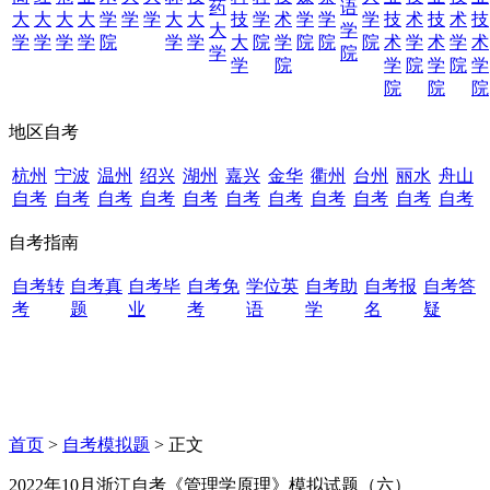
药
语
大
大
大
大
学
学
学
大
大
技
学
术
学
学
学
技
术
技
术
技
大
学
学
学
学
学
院
学
学
大
院
学
院
院
院
术
学
术
学
术
学
院
学
院
学
院
学
院
学
院
院
院
地区自考
杭州
宁波
温州
绍兴
湖州
嘉兴
金华
衢州
台州
丽水
舟山
自考
自考
自考
自考
自考
自考
自考
自考
自考
自考
自考
自考指南
自考转
自考真
自考毕
自考免
学位英
自考助
自考报
自考答
考
题
业
考
语
学
名
疑
首页
>
自考模拟题
> 正文
2022年10月浙江自考《管理学原理》模拟试题（六）