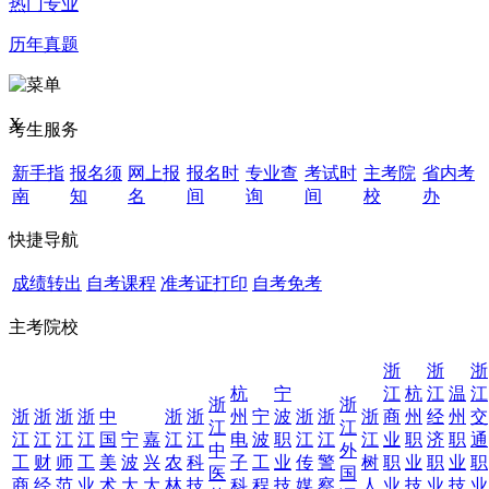
热门专业
历年真题
X
考生服务
新手指
报名须
网上报
报名时
专业查
考试时
主考院
省内考
南
知
名
间
询
间
校
办
快捷导航
成绩转出
自考课程
准考证打印
自考免考
主考院校
浙
浙
浙
杭
宁
江
杭
江
温
江
浙
浙
浙
浙
浙
浙
中
浙
浙
州
宁
波
浙
浙
浙
商
州
经
州
交
江
江
江
江
江
江
国
宁
嘉
江
江
电
波
职
江
江
江
业
职
济
职
通
中
外
工
财
师
工
美
波
兴
农
科
子
工
业
传
警
树
职
业
职
业
职
医
国
商
经
范
业
术
大
大
林
技
科
程
技
媒
察
人
业
技
业
技
业