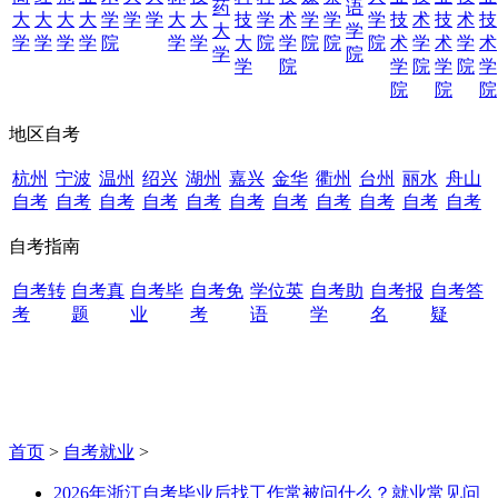
药
语
大
大
大
大
学
学
学
大
大
技
学
术
学
学
学
技
术
技
术
技
大
学
学
学
学
学
院
学
学
大
院
学
院
院
院
术
学
术
学
术
学
院
学
院
学
院
学
院
学
院
院
院
地区自考
杭州
宁波
温州
绍兴
湖州
嘉兴
金华
衢州
台州
丽水
舟山
自考
自考
自考
自考
自考
自考
自考
自考
自考
自考
自考
自考指南
自考转
自考真
自考毕
自考免
学位英
自考助
自考报
自考答
考
题
业
考
语
学
名
疑
首页
>
自考就业
>
2026年浙江自考毕业后找工作常被问什么？就业常见问