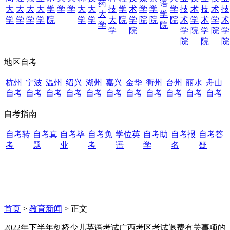
药
语
大
大
大
大
学
学
学
大
大
技
学
术
学
学
学
技
术
技
术
技
大
学
学
学
学
学
院
学
学
大
院
学
院
院
院
术
学
术
学
术
学
院
学
院
学
院
学
院
学
院
院
院
地区自考
杭州
宁波
温州
绍兴
湖州
嘉兴
金华
衢州
台州
丽水
舟山
自考
自考
自考
自考
自考
自考
自考
自考
自考
自考
自考
自考指南
自考转
自考真
自考毕
自考免
学位英
自考助
自考报
自考答
考
题
业
考
语
学
名
疑
首页
>
教育新闻
> 正文
2022年下半年剑桥少儿英语考试广西考区考试退费有关事项的