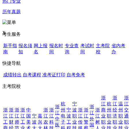
热门专业
历年真题
X
考生服务
新手指
报名须
网上报
报名时
专业查
考试时
主考院
省内考
南
知
名
间
询
间
校
办
快捷导航
成绩转出
自考课程
准考证打印
自考免考
主考院校
浙
浙
浙
杭
宁
江
杭
江
温
江
浙
浙
浙
浙
浙
浙
中
浙
浙
州
宁
波
浙
浙
浙
商
州
经
州
交
江
江
江
江
江
江
国
宁
嘉
江
江
电
波
职
江
江
江
业
职
济
职
通
中
外
工
财
师
工
美
波
兴
农
科
子
工
业
传
警
树
职
业
职
业
职
医
国
商
经
范
业
术
大
大
林
技
科
程
技
媒
察
人
业
技
业
技
业