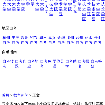
药
语
大
大
大
大
学
学
学
大
大
技
学
术
学
学
学
技
术
技
术
技
大
学
学
学
学
学
院
学
学
大
院
学
院
院
院
术
学
术
学
术
学
院
学
院
学
院
学
院
学
院
院
院
地区自考
杭州
宁波
温州
绍兴
湖州
嘉兴
金华
衢州
台州
丽水
舟山
自考
自考
自考
自考
自考
自考
自考
自考
自考
自考
自考
自考指南
自考转
自考真
自考毕
自考免
学位英
自考助
自考报
自考答
考
题
业
考
语
学
名
疑
首页
>
教育新闻
> 正文
云南省2022年下半年中小学教师资格考试（笔试）防疫注意事