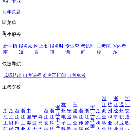
热门专业
历年真题
X
考生服务
新手指
报名须
网上报
报名时
专业查
考试时
主考院
省内考
南
知
名
间
询
间
校
办
快捷导航
成绩转出
自考课程
准考证打印
自考免考
主考院校
浙
浙
浙
杭
宁
江
杭
江
温
江
浙
浙
浙
浙
浙
浙
中
浙
浙
州
宁
波
浙
浙
浙
商
州
经
州
交
江
江
江
江
江
江
国
宁
嘉
江
江
电
波
职
江
江
江
业
职
济
职
通
中
外
工
财
师
工
美
波
兴
农
科
子
工
业
传
警
树
职
业
职
业
职
医
国
商
经
范
业
术
大
大
林
技
科
程
技
媒
察
人
业
技
业
技
业