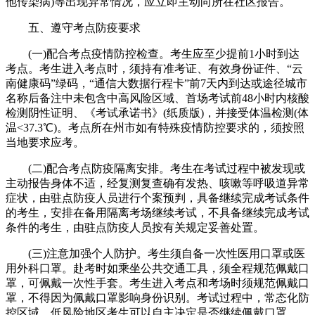
他传染病)等出现异常情况，应立即主动向所在社区报告。
五、遵守考点防疫要求
(一)配合考点疫情防控检查。考生应至少提前1小时到达
考点。考生进入考点时，须持有准考证、有效身份证件、“云
南健康码”绿码，“通信大数据行程卡”前7天内到达或途径城市
名称后备注中未包含中高风险区域、首场考试前48小时内核酸
检测阴性证明、《考试承诺书》(纸质版)，并接受体温检测(体
温<37.3℃)。考点所在州市如有特殊疫情防控要求的，须按照
当地要求应考。
(二)配合考点防疫隔离安排。考生在考试过程中被发现或
主动报告身体不适，经复测复查确有发热、咳嗽等呼吸道异常
症状，由驻点防疫人员进行个案预判，具备继续完成考试条件
的考生，安排在备用隔离考场继续考试，不具备继续完成考试
条件的考生，由驻点防疫人员按有关规定妥善处置。
(三)注意加强个人防护。考生须自备一次性医用口罩或医
用外科口罩。赴考时如乘坐公共交通工具，须全程规范佩戴口
罩，可佩戴一次性手套。考生进入考点和考场时须规范佩戴口
罩，不得因为佩戴口罩影响身份识别。考试过程中，常态化防
控区域、低风险地区考生可以自主决定是否继续佩戴口罩。