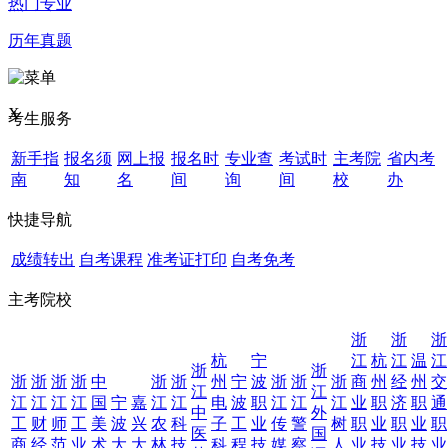
热门专业
历年真题
X
考生服务
新手指
报名须
网上报
报名时
专业查
考试时
主考院
省内考
南
知
名
间
询
间
校
办
快捷导航
成绩转出
自考课程
准考证打印
自考免考
主考院校
浙
浙
浙
杭
宁
江
杭
江
温
江
浙
浙
浙
浙
浙
浙
中
浙
浙
州
宁
波
浙
浙
浙
商
州
经
州
交
江
江
江
江
江
江
国
宁
嘉
江
江
电
波
职
江
江
江
业
职
济
职
通
中
外
工
财
师
工
美
波
兴
农
科
子
工
业
传
警
树
职
业
职
业
职
医
国
商
经
范
业
术
大
大
林
技
科
程
技
媒
察
人
业
技
业
技
业