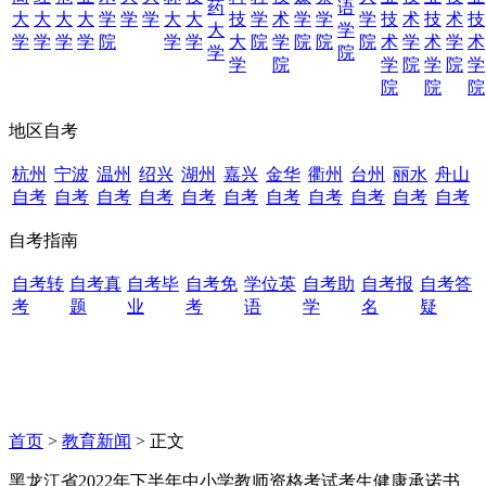
药
语
大
大
大
大
学
学
学
大
大
技
学
术
学
学
学
技
术
技
术
技
大
学
学
学
学
学
院
学
学
大
院
学
院
院
院
术
学
术
学
术
学
院
学
院
学
院
学
院
学
院
院
院
地区自考
杭州
宁波
温州
绍兴
湖州
嘉兴
金华
衢州
台州
丽水
舟山
自考
自考
自考
自考
自考
自考
自考
自考
自考
自考
自考
自考指南
自考转
自考真
自考毕
自考免
学位英
自考助
自考报
自考答
考
题
业
考
语
学
名
疑
首页
>
教育新闻
> 正文
黑龙江省2022年下半年中小学教师资格考试考生健康承诺书