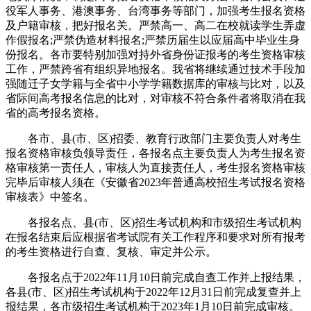
役军人事务、港澳事务、台湾事务等部门，加强考生报名资格
及户籍审核，把好报名关。严禁高一、高二在校就读学生弄虚
作假报名;严禁伪造材料报名;严禁历届生以应届高中毕业生身
份报名。各市要特别加强对持外省身份证报考的考生资格审核
工作，严禁跨省有组织异地报名。我省将继续通过技术手段加
强随迁子女学籍与全省中小学学籍数据库的审核与比对，以及
省际间高考报名信息的比对，对审核不符合条件者将取消在我
省的高考报名资格。
各市、县(市、区)招委、教育行政部门主要负责人对考生
报名资格审核负领导责任，各报名点主要负责人为考生报名资
格审核第一责任人，审核人为直接责任人，考生报名资格审核
完毕后审核人须在《安徽省2023年普通高校招生考试报名资格
审核表》中签名。
各报名点、县(市、区)招生考试机构和市级招生考试机构
在报名结束后应根据省考试院有关工作程序和要求对所有报考
的考生资格进行自查、复核、审定并公示。
各报名点于2022年11月10日前完成自查工作并上报结果，
各县(市、区)招生考试机构于2022年12月31日前完成复查并上
报结果，各市级招生考试机构于2023年1月10日前完成审核。