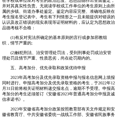
在学校或单位应对考生的政治态度、思想品德作出全面鉴定，
并对其真实性负责。无就读学校或工作单位的考生原则上由所
属的乡镇、街道办事处鉴定。鉴定内容应完整、准确地反映在
考生报名登记表中。考生有下列情形之一且未能提供对错误的
认识及改正错误的现实表现等证明材料的，应认定为思想政治
品德考核不合格：
(1)有反对宪法所确定的基本原则的言行或参加邪教组
织，情节严重的;
(2)触犯刑法、治安管理处罚法，受到刑事处罚或治安管
理处罚且情节严重、性质恶劣，尚在处罚期内的。
五、高考加分、优先录取和政策优待申报
2023年高考加分及优先录取资格申报与报名信息网上填报
同时进行。申报高考加分及优先录取资格的考生，于2022年12
月31日前将相关证明材料递交报名点，逾期不予受理。申报高
考加分的考生还须签订《安徽省2023年普通高考加分申报及诚
信承诺书》。
2023年安徽省高考加分政策按照教育部有关文件规定和安
徽省教育厅、中共安徽省委统一战线工作部、安徽省民族事务