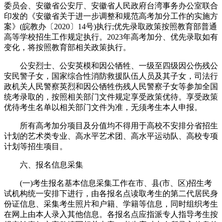
委员会、安徽省公安厅、安徽省人民政府台湾事务办公室联合
印发的《安徽省关于进一步调整和规范高考加分工作的实施方
案》(皖教办〔2020〕14号)执行;优先录取政策按照教育部普通
高等学校招生工作规定执行。2023年高考加分、优先录取如有
变化，将按照教育部相关政策执行。
公安烈士、公安英模和因公牺牲、一级至四级因公伤残公
安民警子女，国家综合性消防救援队伍人员及其子女，司法行
政机关人民警察英烈和因公牺牲伤残人民警察子女等参加全国
统考录取的，按照相关部门文件规定享受政策优待。享受政策
优待考生名单以相关部门文件为准，无须考生本人申报。
所有高考加分项目及分值均不得用于高校不安排分省招生
计划的艺术类专业、高水平艺术团、高水平运动队、高校专项
计划等招生项目。
六、报名信息采集
(一)考生报名基本信息采集工作在市、县(市、区)招生考
试机构统一安排下进行，由各报名点读取考生的第二代居民身
份证信息、采集考生照片和户籍、学籍等信息，同时组织考生
在网上由本人录入其他信息。各报名点应指派专人指导考生按