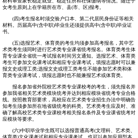
材料审查家长稳定就业、稳定住所和社保缴纳等情况。随迁子
女考生原则上在学籍所在市、县(市、区)报考。
(四)考生报名时须交验户口本、第二代居民身份证等相关
材料。历届高中(含中职)毕业生还须提供高中(含中职)毕业证
书。
(五)选报艺术、体育类的考生均须参加高考报名，其中艺
术类考生须同时进行艺术类专业课省统考报名。体育类考生体
育专业课全省统一考试报名时间另文通知。选报艺术、体育类
考生可参加文化课考试和相应专业课考试，填报志愿时可以兼
报文史或理工类;选报文史或理工类考生不能参加艺术类和体
育类专业课考试，填报志愿时也不能兼报艺术或体育类。
报名参加省外院校艺术类专业课校考的考生，须先报名并
参加我省相关艺术类模块统考并达到相应模块省统考专业合格
线。按照教育部要求，高校应在艺术类专业招生办法中明确告
知考生须参加所在地省级统考的科类。艺术类考生应及时、准
确了解高校艺术类专业课校考相关报名条件及专业课省统考对
应模块等要求。
(六)中职毕业学生既可以选报普通高考(文理科、艺术类、
体育类)文化课考试和相应专业课考试，也可以参加应用型本