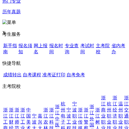
热门专业
历年真题
X
考生服务
新手指
报名须
网上报
报名时
专业查
考试时
主考院
省内考
南
知
名
间
询
间
校
办
快捷导航
成绩转出
自考课程
准考证打印
自考免考
主考院校
浙
浙
浙
杭
宁
江
杭
江
温
江
浙
浙
浙
浙
浙
浙
中
浙
浙
州
宁
波
浙
浙
浙
商
州
经
州
交
江
江
江
江
江
江
国
宁
嘉
江
江
电
波
职
江
江
江
业
职
济
职
通
中
外
工
财
师
工
美
波
兴
农
科
子
工
业
传
警
树
职
业
职
业
职
医
国
商
经
范
业
术
大
大
林
技
科
程
技
媒
察
人
业
技
业
技
业