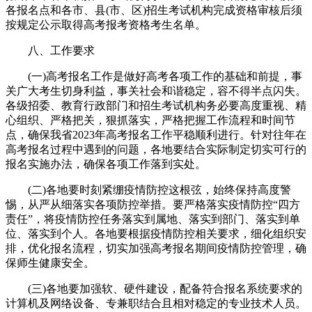
各报名点和各市、县(市、区)招生考试机构完成资格审核后须
按规定公示取得高考报考资格考生名单。
八、工作要求
(一)高考报名工作是做好高考各项工作的基础和前提，事
关广大考生切身利益，事关社会和谐稳定，容不得半点闪失。
各级招委、教育行政部门和招生考试机构务必要高度重视、精
心组织、严格把关，狠抓落实，严格把握工作流程和时间节
点，确保我省2023年高考报名工作平稳顺利进行。针对往年在
高考报名过程中遇到的问题，各地要结合实际制定切实可行的
报名实施办法，确保各项工作落到实处。
(二)各地要时刻紧绷疫情防控这根弦，始终保持高度警
惕，从严从细落实各项防控举措。要严格落实疫情防控“四方
责任”，将疫情防控任务落实到属地、落实到部门、落实到单
位、落实到个人。各地要根据疫情防控相关要求，细化组织安
排，优化报名流程，切实加强高考报名期间疫情防控管理，确
保师生健康安全。
(三)各地要加强软、硬件建设，配备符合报名系统要求的
计算机及网络设备、专兼职结合且相对稳定的专业技术人员。