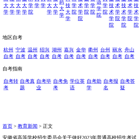
药
语
大
大
大
大
学
学
学
大
大
技
学
术
学
学
学
技
术
技
术
技
大
学
学
学
学
学
院
学
学
大
院
学
院
院
院
术
学
术
学
术
学
院
学
院
学
院
学
院
学
院
院
院
地区自考
杭州
宁波
温州
绍兴
湖州
嘉兴
金华
衢州
台州
丽水
舟山
自考
自考
自考
自考
自考
自考
自考
自考
自考
自考
自考
自考指南
自考转
自考真
自考毕
自考免
学位英
自考助
自考报
自考答
考
题
业
考
语
学
名
疑
首页
>
教育新闻
> 正文
安徽省高等学校招生委员会关于做好2023年普通高校招生考试