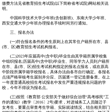
缴费方法见省教育招生考试院(以下简称省考试院)网站相关说
明。
中国科学技术大学少年班(含创新班)、东南大学少年班、
西安交通大学少年班办理报名手续时间另行通知。
三、报名办法
(一)符合报名条件的考生原则上在其常住户籍所在市、县
(市、区)教育招生考试机构报名。
(二)2023年应届高中(含中职)毕业生由其学籍所属学校集
中组织报名;历届高中(含中职)毕业生、同等学力人员到户籍所
在市、县(市、区)招生考试机构指定的报名点报名，或在原高
中阶段所属学籍学校报名，具体办法由各市自行确定。各报名
点须严格审核考生届别并分应、历届逐一登记造册备查。在上
一年度普通高校招生考试报名中发生严重违规报名问题的学
校，今年不得设为报名点。
(三)按照《教育部 公安部关于做好综合治理“高考移民”工
作的通知》(教学〔2016〕2号)要求，对进城务工人员随迁子
女考生，要重点审查考生学籍、实际就读情况，结合相关部门