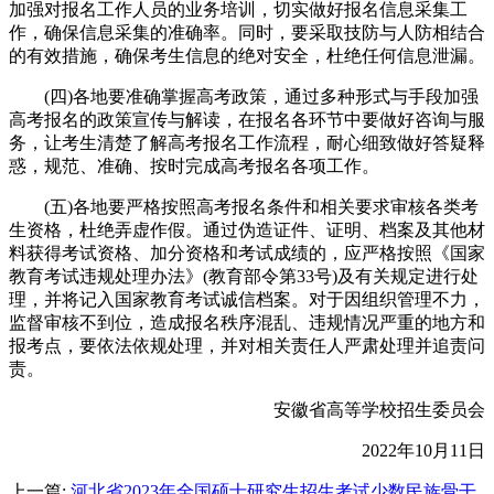
加强对报名工作人员的业务培训，切实做好报名信息采集工
作，确保信息采集的准确率。同时，要采取技防与人防相结合
的有效措施，确保考生信息的绝对安全，杜绝任何信息泄漏。
(四)各地要准确掌握高考政策，通过多种形式与手段加强
高考报名的政策宣传与解读，在报名各环节中要做好咨询与服
务，让考生清楚了解高考报名工作流程，耐心细致做好答疑释
惑，规范、准确、按时完成高考报名各项工作。
(五)各地要严格按照高考报名条件和相关要求审核各类考
生资格，杜绝弄虚作假。通过伪造证件、证明、档案及其他材
料获得考试资格、加分资格和考试成绩的，应严格按照《国家
教育考试违规处理办法》(教育部令第33号)及有关规定进行处
理，并将记入国家教育考试诚信档案。对于因组织管理不力，
监督审核不到位，造成报名秩序混乱、违规情况严重的地方和
报考点，要依法依规处理，并对相关责任人严肃处理并追责问
责。
安徽省高等学校招生委员会
2022年10月11日
上一篇:
河北省2023年全国硕士研究生招生考试少数民族骨干