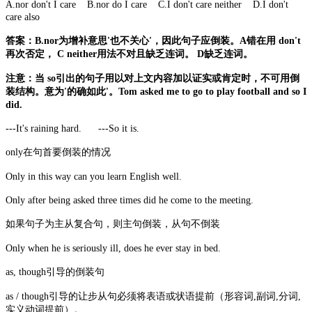
A.nor don't I care B.nor do I care C.I don't care neither D.I don't
care also
答案：B.nor为增补意思'也不关心'，因此句子应倒装。A错在用 don't
再次否定， C neither用法不对且缺乏连词。 D缺乏连词。
注意：当 so引出的句子用以对上文内容加以证实或肯定时，不可用倒
装结构。意为'的确如此'。Tom asked me to go to play football and so I
did.
---It's raining hard. ---So it is.
only在句首要倒装的情况
Only in this way can you learn English well.
Only after being asked three times did he come to the meeting.
如果句子为主从复合句，则主句倒装，从句不倒装
Only when he is seriously ill, does he ever stay in bed.
as, though引导的倒装句
as / though引导的让步从句必须将表语或状语提前（形容词,副词,分词,
实义动词提前）。