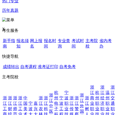
热门专业
历年真题
X
考生服务
新手指
报名须
网上报
报名时
专业查
考试时
主考院
省内考
南
知
名
间
询
间
校
办
快捷导航
成绩转出
自考课程
准考证打印
自考免考
主考院校
浙
浙
浙
杭
宁
江
杭
江
温
江
浙
浙
浙
浙
浙
浙
中
浙
浙
州
宁
波
浙
浙
浙
商
州
经
州
交
江
江
江
江
江
江
国
宁
嘉
江
江
电
波
职
江
江
江
业
职
济
职
通
中
外
工
财
师
工
美
波
兴
农
科
子
工
业
传
警
树
职
业
职
业
职
医
国
商
经
范
业
术
大
大
林
技
科
程
技
媒
察
人
业
技
业
技
业