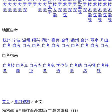
药
语
大
大
大
大
学
学
学
大
大
技
学
术
学
学
学
技
术
技
术
技
大
学
学
学
学
学
院
学
学
大
院
学
院
院
院
术
学
术
学
术
学
院
学
院
学
院
学
院
学
院
院
院
地区自考
杭州
宁波
温州
绍兴
湖州
嘉兴
金华
衢州
台州
丽水
舟山
自考
自考
自考
自考
自考
自考
自考
自考
自考
自考
自考
自考指南
自考转
自考真
自考毕
自考免
学位英
自考助
自考报
自考答
考
题
业
考
语
学
名
疑
首页
>
复习资料
> 正文
2025年10月浙江自考英语(二)复习资料（11）