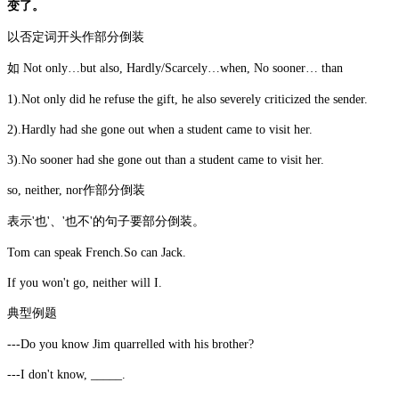
变了。
以否定词开头作部分倒装
如 Not only…but also, Hardly/Scarcely…when, No sooner… than
1).Not only did he refuse the gift, he also severely criticized the sender.
2).Hardly had she gone out when a student came to visit her.
3).No sooner had she gone out than a student came to visit her.
so, neither, nor作部分倒装
表示'也'、'也不'的句子要部分倒装。
Tom can speak French.So can Jack.
If you won't go, neither will I.
典型例题
---Do you know Jim quarrelled with his brother?
---I don't know, _____.