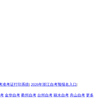
考准考证打印系统
|
2026年浙江自考预报名入口
|
考
金华自考
衢州自考
台州自考
丽水自考
舟山自考
更多