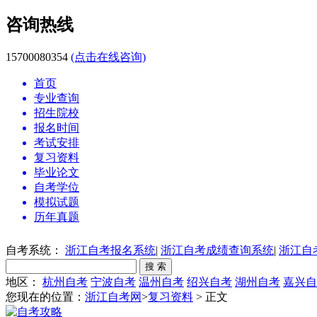
咨询热线
15700080354
(点击在线咨询)
首页
专业查询
招生院校
报名时间
考试安排
复习资料
毕业论文
自考学位
模拟试题
历年真题
自考系统：
浙江自考报名系统
|
浙江自考成绩查询系统
|
浙江自
地区：
杭州自考
宁波自考
温州自考
绍兴自考
湖州自考
嘉兴自
您现在的位置：
浙江自考网
>
复习资料
> 正文