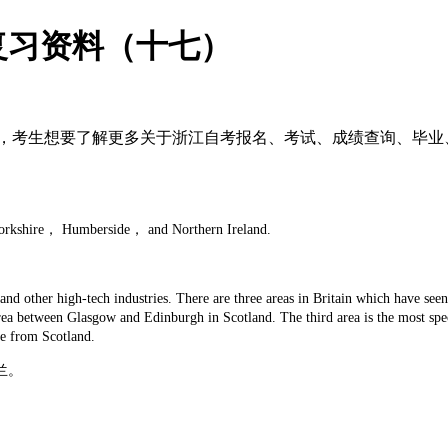
复习资料（十七）
考生想要了解更多关于浙江自考报名、考试、成绩查询、毕业、
Yorkshire， Humberside， and Northern Ireland.
 other high-tech industries. There are three areas in Britain which have 
een Glasgow and Edinburgh in Scotland. The third area is the most spectacu
me from Scotland.
兰。