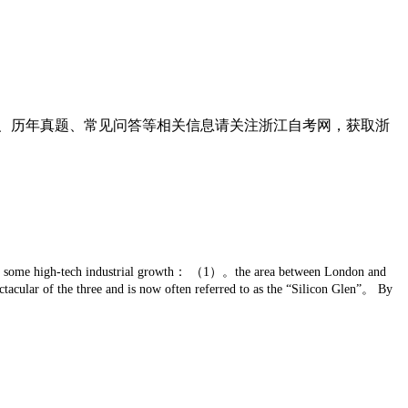
历年真题、常见问答等相关信息请关注浙江自考网，获取浙
seen some high-tech industrial growth： （1）。the area between London and
lar of the three and is now often referred to as the “Silicon Glen”。 By