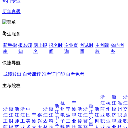
热门专业
历年真题
X
考生服务
新手指
报名须
网上报
报名时
专业查
考试时
主考院
省内考
南
知
名
间
询
间
校
办
快捷导航
成绩转出
自考课程
准考证打印
自考免考
主考院校
浙
浙
浙
杭
宁
江
杭
江
温
江
浙
浙
浙
浙
浙
浙
中
浙
浙
州
宁
波
浙
浙
浙
商
州
经
州
交
江
江
江
江
江
江
国
宁
嘉
江
江
电
波
职
江
江
江
业
职
济
职
通
中
外
工
财
师
工
美
波
兴
农
科
子
工
业
传
警
树
职
业
职
业
职
医
国
商
经
范
业
术
大
大
林
技
科
程
技
媒
察
人
业
技
业
技
业