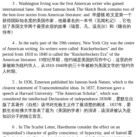
3．Washington Irving was the first American writer who gained
international fame. His most famous book The Sketch Book contains two of
the best-love stories from American literature: and .华盛顿.欧文是第一个
获得国际知名度的美国作家，他最著名的一本书《见闻札记》，它包
括了美国文学两个最受欢迎的故事《瑞普。凡。温克尔》和《睡谷的
传奇》
4．In the early part of the 19th century, New York City was the center
of American writing .Its writers were called :Knickerbockers” and the
period from 1810 to 1840 is called the “Knickerbockers Era” of the
American literature. 19世纪早期，纽约城是美国的写作中心，这里的作
家被称为纽约市人，从1810-1840年的三十年被称为美国文学的“纽约市
人时期。
5．In 1936, Emerson published his famous book Nature, which is the
clearest statement of Transcendentalist ideas. In 1837, Emerson gave a
speech at Harvard University: “The American Scholar”, which was
considered the intellectual Declaration of independence.1836年，爱默生出
版了其著作《自然》该书对先验主义作了最清楚的阐述，1837年，爱
默生在哈佛大学发表了题为《美国的学者》的演讲，该演讲被认为是
知识分子的独立宣言。
6．In The Scarlet Letter, Hawthorne consider the effect on an
inspanidual’s character of guilty conscience, of hypocrisy, and of hatred.霍