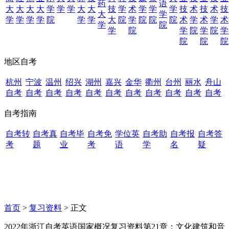
药
语
大
大
大
大
学
学
学
大
大
技
学
术
学
学
学
技
术
技
术
技
大
学
学
学
学
学
院
学
学
大
院
学
院
院
院
术
学
术
学
术
学
院
学
院
学
院
学
院
学
院
院
院
地区自考
杭州
宁波
温州
绍兴
湖州
嘉兴
金华
衢州
台州
丽水
舟山
自考
自考
自考
自考
自考
自考
自考
自考
自考
自考
自考
自考指南
自考转
自考真
自考毕
自考免
学位英
自考助
自考报
自考答
考
题
业
考
语
学
名
疑
首页
>
复习资料
> 正文
2022年浙江自考英语国家概况复习资料第21章：文化建筑和音