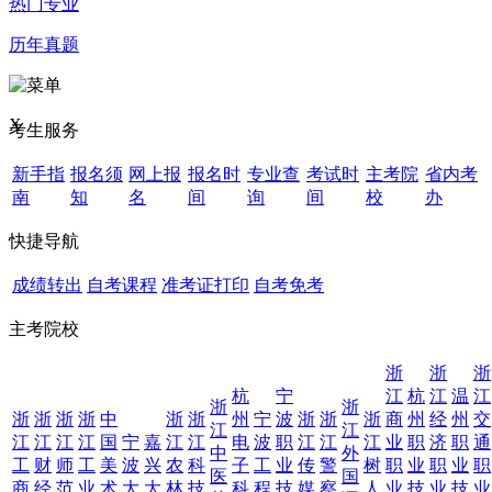
热门专业
历年真题
X
考生服务
新手指
报名须
网上报
报名时
专业查
考试时
主考院
省内考
南
知
名
间
询
间
校
办
快捷导航
成绩转出
自考课程
准考证打印
自考免考
主考院校
浙
浙
浙
杭
宁
江
杭
江
温
江
浙
浙
浙
浙
浙
浙
中
浙
浙
州
宁
波
浙
浙
浙
商
州
经
州
交
江
江
江
江
江
江
国
宁
嘉
江
江
电
波
职
江
江
江
业
职
济
职
通
中
外
工
财
师
工
美
波
兴
农
科
子
工
业
传
警
树
职
业
职
业
职
医
国
商
经
范
业
术
大
大
林
技
科
程
技
媒
察
人
业
技
业
技
业