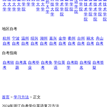
药
语
大
大
大
大
学
学
学
大
大
技
学
术
学
学
学
技
术
技
术
技
大
学
学
学
学
学
院
学
学
大
院
学
院
院
院
术
学
术
学
术
学
院
学
院
学
院
学
院
学
院
院
院
地区自考
杭州
宁波
温州
绍兴
湖州
嘉兴
金华
衢州
台州
丽水
舟山
自考
自考
自考
自考
自考
自考
自考
自考
自考
自考
自考
自考指南
自考转
自考真
自考毕
自考免
学位英
自考助
自考报
自考答
考
题
业
考
语
学
名
疑
首页
>
学习方法
> 正文
2024年浙江自考学位英语复习方法