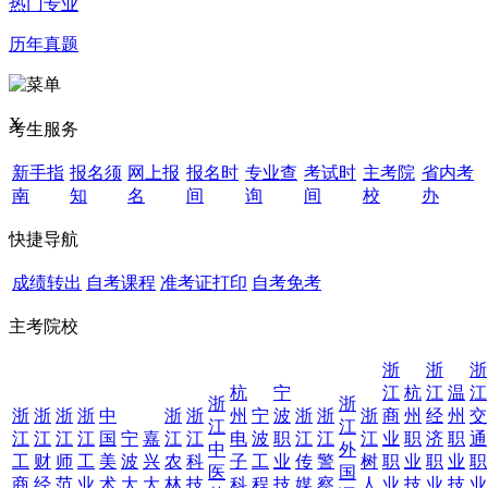
热门专业
历年真题
X
考生服务
新手指
报名须
网上报
报名时
专业查
考试时
主考院
省内考
南
知
名
间
询
间
校
办
快捷导航
成绩转出
自考课程
准考证打印
自考免考
主考院校
浙
浙
浙
杭
宁
江
杭
江
温
江
浙
浙
浙
浙
浙
浙
中
浙
浙
州
宁
波
浙
浙
浙
商
州
经
州
交
江
江
江
江
江
江
国
宁
嘉
江
江
电
波
职
江
江
江
业
职
济
职
通
中
外
工
财
师
工
美
波
兴
农
科
子
工
业
传
警
树
职
业
职
业
职
医
国
商
经
范
业
术
大
大
林
技
科
程
技
媒
察
人
业
技
业
技
业