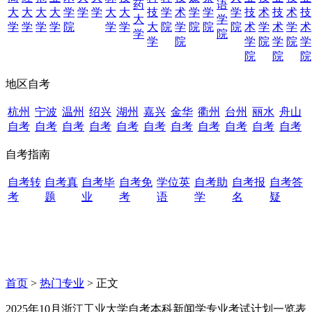
药
语
大
大
大
大
学
学
学
大
大
技
学
术
学
学
学
技
术
技
术
技
大
学
学
学
学
学
院
学
学
大
院
学
院
院
院
术
学
术
学
术
学
院
学
院
学
院
学
院
学
院
院
院
地区自考
杭州
宁波
温州
绍兴
湖州
嘉兴
金华
衢州
台州
丽水
舟山
自考
自考
自考
自考
自考
自考
自考
自考
自考
自考
自考
自考指南
自考转
自考真
自考毕
自考免
学位英
自考助
自考报
自考答
考
题
业
考
语
学
名
疑
首页
>
热门专业
> 正文
2025年10月浙江工业大学自考本科新闻学专业考试计划一览表