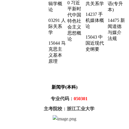
0 习近
辑学概
共关系学
语(专升
平新时
论
本)
14237 手
代中国
03291 人
机媒体概
14475 新
特色社
际关系
论
闻道德
会主义
学
与媒介
思想概
15043 中
法规
论
15044 马
国近现代
克思主
史纲要
义基本
原理
新闻学(本科)
专业代码：
050301
主考院校：浙江工业大学