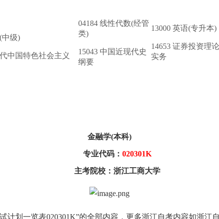
04184 线性代数(经管
13000 英语(专升本)
类)
(中级)
14653 证券投资理
15043 中国近现代史
新时代中国特色社会主义
实务
纲要
金融学(本科)
专业代码：
020301K
主考院校：浙江工商大学
计划一览表020301K
”的全部内容，更多浙江自考内容如浙江