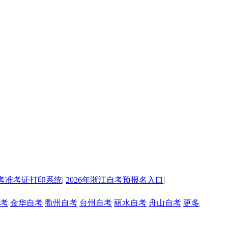
考准考证打印系统
|
2026年浙江自考预报名入口
|
考
金华自考
衢州自考
台州自考
丽水自考
舟山自考
更多