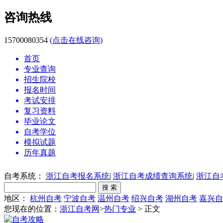
咨询热线
15700080354
(点击在线咨询)
首页
专业查询
招生院校
报名时间
考试安排
复习资料
毕业论文
自考学位
模拟试题
历年真题
自考系统：
浙江自考报名系统
|
浙江自考成绩查询系统
|
浙江自
地区：
杭州自考
宁波自考
温州自考
绍兴自考
湖州自考
嘉兴自
您现在的位置：
浙江自考网
>
热门专业
> 正文