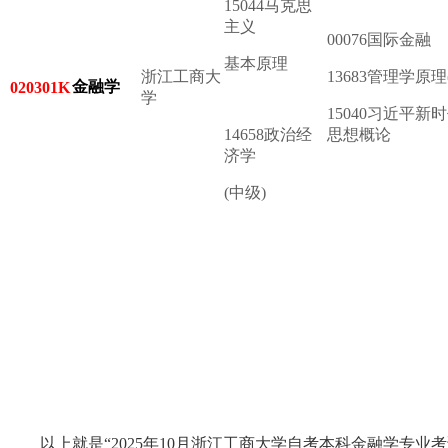
15044马
克思
主义
00076国际金融
基本原理
浙江工商大
13683管理学原理
金融学
020301K
学
15040习近平
14658政治经
思想概论
济学
(中级)
以上就是“
2025年10月浙江工商大学自考本科金融学专业考试