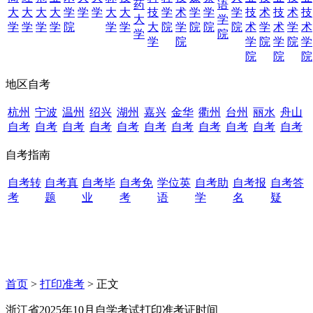
药
语
大
大
大
大
学
学
学
大
大
技
学
术
学
学
学
技
术
技
术
技
大
学
学
学
学
学
院
学
学
大
院
学
院
院
院
术
学
术
学
术
学
院
学
院
学
院
学
院
学
院
院
院
地区自考
杭州
宁波
温州
绍兴
湖州
嘉兴
金华
衢州
台州
丽水
舟山
自考
自考
自考
自考
自考
自考
自考
自考
自考
自考
自考
自考指南
自考转
自考真
自考毕
自考免
学位英
自考助
自考报
自考答
考
题
业
考
语
学
名
疑
首页
>
打印准考
> 正文
浙江省2025年10月自学考试打印准考证时间