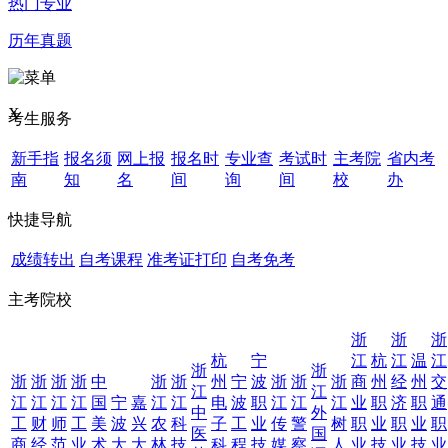
热门专业
历年真题
X
考生服务
新手指
报名须
网上报
报名时
专业查
考试时
主考院
省内考
南
知
名
间
询
间
校
办
快捷导航
成绩转出
自考课程
准考证打印
自考免考
主考院校
浙
浙
浙
杭
宁
江
杭
江
温
江
浙
浙
浙
浙
浙
浙
中
浙
浙
州
宁
波
浙
浙
浙
商
州
经
州
交
江
江
江
江
江
江
国
宁
嘉
江
江
电
波
职
江
江
江
业
职
济
职
通
中
外
工
财
师
工
美
波
兴
农
科
子
工
业
传
警
树
职
业
职
业
职
医
国
商
经
范
业
术
大
大
林
技
科
程
技
媒
察
人
业
技
业
技
业