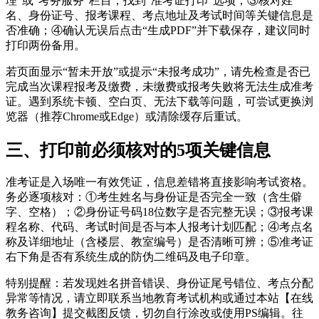
理”或“考务服务”栏目，找到“准考证打印”选项；③核对姓
名、身份证号、报考课程、考点地址及考试时间等关键信息是
否准确；④确认无误后点击“生成PDF”并下载保存，建议同时
打印两份备用。
若页面显示“暂未开放”或提示“未报考成功”，请先检查是否已
完成当次课程报考及缴费，未缴费或报考失败将无法生成准考
证。遇到系统卡顿、空白页、无法下载等问题，可尝试更换浏
览器（推荐Chrome或Edge）或清除缓存后重试。
三、打印前必须核对的5项关键信息
准考证是入场唯一有效凭证，信息差错将直接影响考试资格。
务必逐项核对：①考生姓名与身份证是否完全一致（含生僻
字、空格）；②身份证号码18位数字是否完整无误；③报考课
程名称、代码、考试时间是否与本人报考计划匹配；④考点名
称及详细地址（含楼层、教室编号）是否清晰可辨；⑤准考证
右下角是否有系统生成的防伪二维码及电子印章。
特别提醒：若发现姓名拼音错误、身份证尾号错位、考点分配
异常等情况，请立即联系当地教育考试机构或通过本站【在线
教务咨询】提交截图反馈，切勿自行涂改或使用PS编辑。往