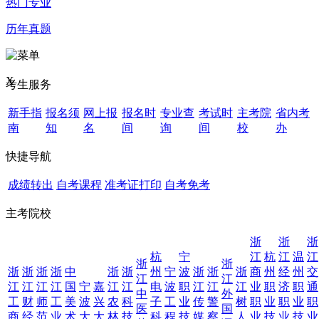
热门专业
历年真题
X
考生服务
新手指
报名须
网上报
报名时
专业查
考试时
主考院
省内考
南
知
名
间
询
间
校
办
快捷导航
成绩转出
自考课程
准考证打印
自考免考
主考院校
浙
浙
浙
杭
宁
江
杭
江
温
江
浙
浙
浙
浙
浙
浙
中
浙
浙
州
宁
波
浙
浙
浙
商
州
经
州
交
江
江
江
江
江
江
国
宁
嘉
江
江
电
波
职
江
江
江
业
职
济
职
通
中
外
工
财
师
工
美
波
兴
农
科
子
工
业
传
警
树
职
业
职
业
职
医
国
商
经
范
业
术
大
大
林
技
科
程
技
媒
察
人
业
技
业
技
业