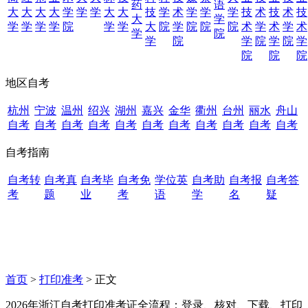
药
语
大
大
大
大
学
学
学
大
大
技
学
术
学
学
学
技
术
技
术
技
大
学
学
学
学
学
院
学
学
大
院
学
院
院
院
术
学
术
学
术
学
院
学
院
学
院
学
院
学
院
院
院
地区自考
杭州
宁波
温州
绍兴
湖州
嘉兴
金华
衢州
台州
丽水
舟山
自考
自考
自考
自考
自考
自考
自考
自考
自考
自考
自考
自考指南
自考转
自考真
自考毕
自考免
学位英
自考助
自考报
自考答
考
题
业
考
语
学
名
疑
首页
>
打印准考
> 正文
2026年浙江自考打印准考证全流程：登录、核对、下载、打印