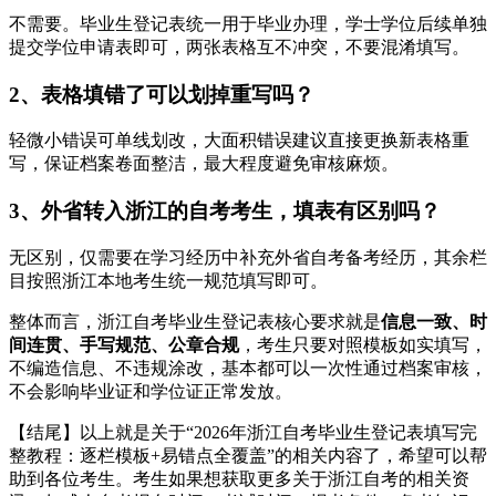
不需要。毕业生登记表统一用于毕业办理，学士学位后续单独
提交学位申请表即可，两张表格互不冲突，不要混淆填写。
2、表格填错了可以划掉重写吗？
轻微小错误可单线划改，大面积错误建议直接更换新表格重
写，保证档案卷面整洁，最大程度避免审核麻烦。
3、外省转入浙江的自考考生，填表有区别吗？
无区别，仅需要在学习经历中补充外省自考备考经历，其余栏
目按照浙江本地考生统一规范填写即可。
整体而言，浙江自考毕业生登记表核心要求就是
信息一致、时
间连贯、手写规范、公章合规
，考生只要对照模板如实填写，
不编造信息、不违规涂改，基本都可以一次性通过档案审核，
不会影响毕业证和学位证正常发放。
【结尾】以上就是关于“2026年浙江自考毕业生登记表填写完
整教程：逐栏模板+易错点全覆盖”的相关内容了，希望可以帮
助到各位考生。考生如果想获取更多关于浙江自考的相关资