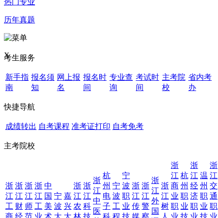
热门专业
历年真题
X
考生服务
新手指
报名须
网上报
报名时
专业查
考试时
主考院
省内考
南
知
名
间
询
间
校
办
快捷导航
成绩转出
自考课程
准考证打印
自考免考
主考院校
浙
浙
浙
杭
宁
江
杭
江
温
江
浙
浙
浙
浙
浙
浙
中
浙
浙
州
宁
波
浙
浙
浙
商
州
经
州
交
江
江
江
江
江
江
国
宁
嘉
江
江
电
波
职
江
江
江
业
职
济
职
通
中
外
工
财
师
工
美
波
兴
农
科
子
工
业
传
警
树
职
业
职
业
职
医
国
商
经
范
业
术
大
大
林
技
科
程
技
媒
察
人
业
技
业
技
业