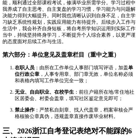
能，顺利通过全部课程考试，修满毕业所需学分。学习过程中
我养成了自主思考、自主复盘的学习习惯，学习能力与问题解
决能力得到大幅提升。同时我也清晰认识到自身不足，自主学
习缺乏系统性规划，实践应用能力有待提升。后续步入工作与
生活中，我会补齐自身短板，将自考所学知识运用到实际工作
当中，持续坚持终身学习，不断提升个人综合素养，以更严谨
的态度面对后续工作与生活。
第六部分：单位意见及盖章栏目（重中之重）
在职人员
：由所在工作单位人事部门填写评语，加盖
单
位行政公章
，人事专用章、部门章无效，单位名称必须
和表格内填写工作单位完全一致；
无业、自由职业、在校学生
：前往户籍所在地/常住地社
区居委会、村委会盖章，填写社区鉴定意见即可；
禁止操作
：严禁私自刻章、找人代盖章，档案审核会严
格核验公章真伪，违规盖章直接作废毕业材料。
三、2026浙江自考登记表绝对不能踩的6