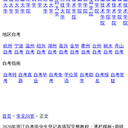
药
语
大
大
大
大
学
学
学
大
大
技
学
术
学
学
学
技
术
技
术
技
大
学
学
学
学
学
院
学
学
大
院
学
院
院
院
术
学
术
学
术
学
院
学
院
学
院
学
院
学
院
院
院
地区自考
杭州
宁波
温州
绍兴
湖州
嘉兴
金华
衢州
台州
丽水
舟山
自考
自考
自考
自考
自考
自考
自考
自考
自考
自考
自考
自考指南
自考转
自考真
自考毕
自考免
学位英
自考助
自考报
自考答
考
题
业
考
语
学
名
疑
首页
>
常见问答
> 正文
2026年浙江自考毕业生登记表填写完整教程：逐栏模板+易错