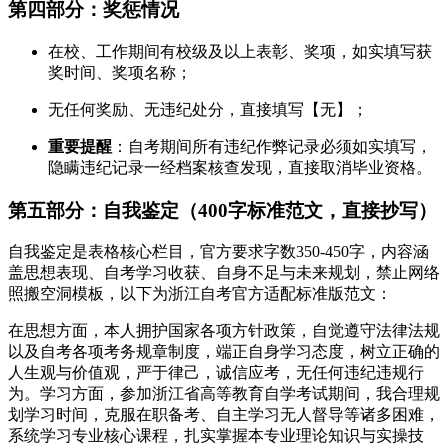
第四部分：奖惩情况
在校、工作期间有校级及以上表彰、奖项，如实填写获
奖时间、奖项名称；
无任何奖励、无违纪处分，直接填写【无】；
重要提醒
：自考期间所有违纪作弊记录必须如实填写，
隐瞒违纪记录一经档案核查发现，直接取消毕业资格。
第五部分：自我鉴定（400字标准范文，直接抄写）
自我鉴定是表格核心栏目，官方要求字数350-450字，内容涵
盖思想表现、自考学习收获、自身不足与未来规划，禁止网络
照搬空洞模板，以下为浙江自考官方适配标准版范文：
在思想方面，本人拥护国家各项方针政策，自觉遵守法律法规
以及自考各项考务规章制度，端正自身学习态度，树立正确的
人生观与价值观，严于律己，诚信应考，无任何违纪违规行
为。学习方面，参加浙江省高等教育自学考试期间，我合理规
划学习时间，克服在职备考、自主学习无人督导等诸多困难，
系统学习专业核心课程，扎实掌握本专业理论知识与实操技