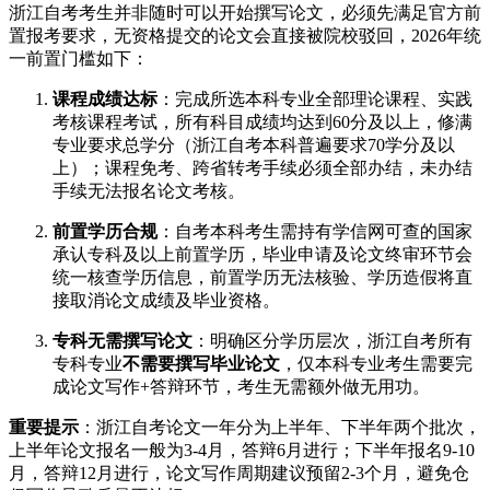
浙江自考考生并非随时可以开始撰写论文，必须先满足官方前
置报考要求，无资格提交的论文会直接被院校驳回，2026年统
一前置门槛如下：
课程成绩达标
：完成所选本科专业全部理论课程、实践
考核课程考试，所有科目成绩均达到60分及以上，修满
专业要求总学分（浙江自考本科普遍要求70学分及以
上）；课程免考、跨省转考手续必须全部办结，未办结
手续无法报名论文考核。
前置学历合规
：自考本科考生需持有学信网可查的国家
承认专科及以上前置学历，毕业申请及论文终审环节会
统一核查学历信息，前置学历无法核验、学历造假将直
接取消论文成绩及毕业资格。
专科无需撰写论文
：明确区分学历层次，浙江自考所有
专科专业
不需要撰写毕业论文
，仅本科专业考生需要完
成论文写作+答辩环节，考生无需额外做无用功。
重要提示
：浙江自考论文一年分为上半年、下半年两个批次，
上半年论文报名一般为3-4月，答辩6月进行；下半年报名9-10
月，答辩12月进行，论文写作周期建议预留2-3个月，避免仓