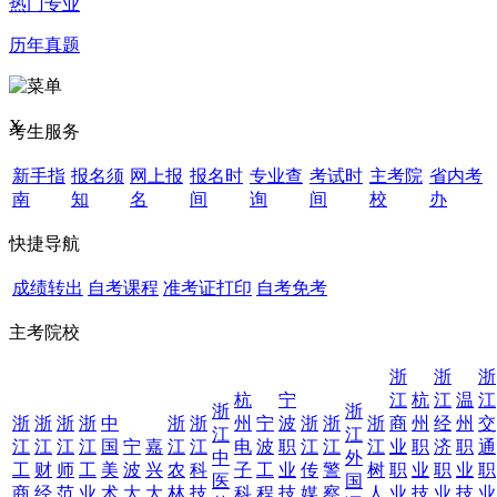
热门专业
历年真题
X
考生服务
新手指
报名须
网上报
报名时
专业查
考试时
主考院
省内考
南
知
名
间
询
间
校
办
快捷导航
成绩转出
自考课程
准考证打印
自考免考
主考院校
浙
浙
浙
杭
宁
江
杭
江
温
江
浙
浙
浙
浙
浙
浙
中
浙
浙
州
宁
波
浙
浙
浙
商
州
经
州
交
江
江
江
江
江
江
国
宁
嘉
江
江
电
波
职
江
江
江
业
职
济
职
通
中
外
工
财
师
工
美
波
兴
农
科
子
工
业
传
警
树
职
业
职
业
职
医
国
商
经
范
业
术
大
大
林
技
科
程
技
媒
察
人
业
技
业
技
业