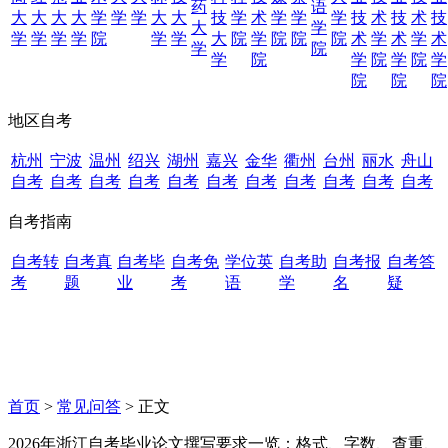
药
语
大
大
大
大
学
学
学
大
大
技
学
术
学
学
学
技
术
技
术
技
大
学
学
学
学
学
院
学
学
大
院
学
院
院
院
术
学
术
学
术
学
院
学
院
学
院
学
院
学
院
院
院
地区自考
杭州
宁波
温州
绍兴
湖州
嘉兴
金华
衢州
台州
丽水
舟山
自考
自考
自考
自考
自考
自考
自考
自考
自考
自考
自考
自考指南
自考转
自考真
自考毕
自考免
学位英
自考助
自考报
自考答
考
题
业
考
语
学
名
疑
首页
>
常见问答
> 正文
2026年浙江自考毕业论文撰写要求一览：格式、字数、查重、