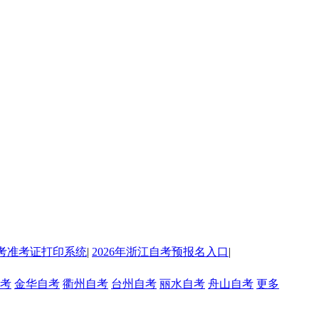
考准考证打印系统
|
2026年浙江自考预报名入口
|
考
金华自考
衢州自考
台州自考
丽水自考
舟山自考
更多