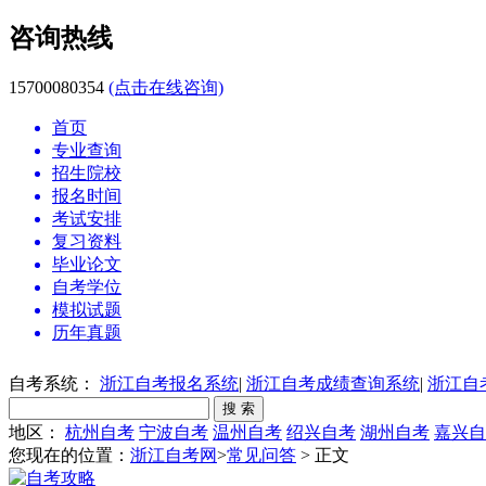
咨询热线
15700080354
(点击在线咨询)
首页
专业查询
招生院校
报名时间
考试安排
复习资料
毕业论文
自考学位
模拟试题
历年真题
自考系统：
浙江自考报名系统
|
浙江自考成绩查询系统
|
浙江自
地区：
杭州自考
宁波自考
温州自考
绍兴自考
湖州自考
嘉兴自
您现在的位置：
浙江自考网
>
常见问答
> 正文