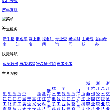
热门专业
历年真题
X
考生服务
新手指
报名须
网上报
报名时
专业查
考试时
主考院
省内考
南
知
名
间
询
间
校
办
快捷导航
成绩转出
自考课程
准考证打印
自考免考
主考院校
浙
浙
浙
杭
宁
江
杭
江
温
江
浙
浙
浙
浙
浙
浙
中
浙
浙
州
宁
波
浙
浙
浙
商
州
经
州
交
江
江
江
江
江
江
国
宁
嘉
江
江
电
波
职
江
江
江
业
职
济
职
通
中
外
工
财
师
工
美
波
兴
农
科
子
工
业
传
警
树
职
业
职
业
职
医
国
商
经
范
业
术
大
大
林
技
科
程
技
媒
察
人
业
技
业
技
业