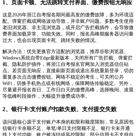
1、页面卡顿、无法跳转支付界面、缴费按钮无响应
这是2026年浙江自考报名期间最高发的缴费故障，多为环境适
配、弹窗拦截或网络波动导致，并非账户问题。多数考生使用
老旧浏览器、非主流浏览器，或开启广告拦截插件，会导致缴
费界面加载异常、功能失效。同时，报名高峰期服务器访问量
过大，也会出现页面卡死、跳转失败的情况。
解决办法：优先更换官方适配的浏览器，推荐谷歌浏览器、
Windows系统自带Edge最新版本，关闭所有广告拦截、弹窗拦
截、隐私防护插件，将浙江自考报名官网加入浏览器信任站
点。若页面无响应，直接刷新页面或退出系统重新登录，切勿
重复多次点击缴费按钮。网络不稳定的考生，可关闭公共
WiFi，切换手机热点或有线网络，保障网络传输稳定。另外，
尽量避开报名首日、工作日白天的缴费高峰，选择晚间、凌晨
等低峰时段操作，大幅提升缴费成功率。
2、银行卡/支付账户扣款失败、支付提交失败
该问题核心源于支付账户本身的权限和额度限制，常见原因包
括银行卡余额不足、单笔/单日支付限额不足、银行卡未开通
线上支付功能、账户被冻结或风控限制，部分信用卡不支持自