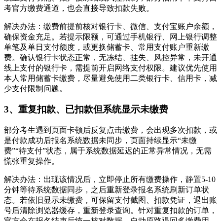
考官方缴费通道，也会直接导致扣款失败。
解决办法：缴费前提前核对银行卡、微信、支付宝账户余额，
确保资金充足。若提示限额，可通过手机银行、网上银行调整
单笔及单日支付额度，或更换储蓄卡、常用支付账户重新缴
费。确认银行卡状态正常，无冻结、挂失、风控异常，未开通
线上支付的银行卡，需提前开启网络支付权限。建议优先使用
本人常用储蓄卡缴费，尽量避免使用二类银行卡、信用卡，减
少支付限制问题。
3、重复扣款、已扣款但系统显示未缴费
部分考生遇到页面卡顿后反复点击缴费，会出现多次扣款，或
是付款成功后报名系统数据未同步，页面持续显示“未缴
费”“待支付”状态，属于系统数据延迟的正常异常情况，无需
慌张重复操作。
解决办法：出现该情况后，立即停止所有缴费操作，静置5-10
分钟等待系统数据同步，之后重新登录报名系统刷新订单状
态。若依旧显示未缴费，可保留支付截图、扣款凭证，退出账
号后清除浏览器缓存，重新登录查询。针对重复扣款的订单，
官方会在报名结束后统一核对数据，自动原路退回多缴费用，