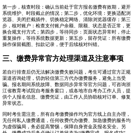
第一步，核查时段：确认当前处于官方报名缴费有效期，避开
系统维护、时段截止的情况；第二步，优化环境：更换适配浏
览器、关闭拦截插件、切换稳定网络、清除浏览器缓存；第三
步，核对账户：检查支付账户余额、限额、状态是否正常，更
换合规支付方式；第四步，等待同步：页面状态异常时，停止
重复操作，等待系统数据更新；第五步，留存凭证：所有缴费
操作保留截图、扣款记录，便于后续核对纠错。
三、缴费异常官方处理渠道及注意事项
若自行排查后仍无法解决缴费失败问题，考生可通过官方正规
渠道咨询处理，切勿轻信第三方代办缴费服务，避免上当受
骗。报名期间系统故障、数据同步异常等官方问题，可咨询浙
江省教育考试院自考服务窗口，或各地市自考办工作人员，提
供个人报名信息、缴费凭证，由工作人员协助核对订单、修复
异常状态。
同时考生需注意，所有自考缴费操作均为官方线上自主办理，
无任何私人缴费通道，任何收费代办缴费、加急缴费的服务均
为虚假骗局，务必提高警惕，保障自身资金及报名安全。另
外，缴费成功后务必确认订单状态为“缴费完成、报名成功”，