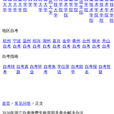
药
语
大
大
大
大
学
学
学
大
大
技
学
术
学
学
学
技
术
技
术
技
大
学
学
学
学
学
院
学
学
大
院
学
院
院
院
术
学
术
学
术
学
院
学
院
学
院
学
院
学
院
院
院
地区自考
杭州
宁波
温州
绍兴
湖州
嘉兴
金华
衢州
台州
丽水
舟山
自考
自考
自考
自考
自考
自考
自考
自考
自考
自考
自考
自考指南
自考转
自考真
自考毕
自考免
学位英
自考助
自考报
自考答
考
题
业
考
语
学
名
疑
首页
>
常见问答
> 正文
2026年浙江自考缴费失败原因及最全解决办法