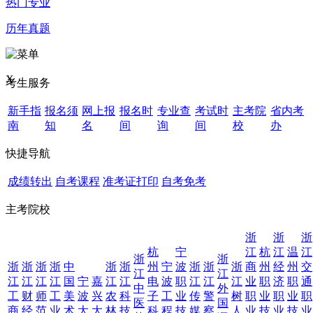
热门专业
历年真题
X
考生服务
新手指
报名须
网上报
报名时
专业查
考试时
主考院
省内考
南
知
名
间
询
间
校
办
快捷导航
成绩转出
自考课程
准考证打印
自考免考
主考院校
浙
浙
浙
杭
宁
江
杭
江
温
江
浙
浙
浙
浙
浙
浙
中
浙
浙
州
宁
波
浙
浙
浙
商
州
经
州
交
江
江
江
江
江
江
国
宁
嘉
江
江
电
波
职
江
江
江
业
职
济
职
通
中
外
工
财
师
工
美
波
兴
农
科
子
工
业
传
警
树
职
业
职
业
职
医
国
商
经
范
业
术
大
大
林
技
科
程
技
媒
察
人
业
技
业
技
业