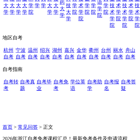
药
语
大
大
大
大
学
学
学
大
大
技
学
术
学
学
学
技
术
技
术
技
大
学
学
学
学
学
院
学
学
大
院
学
院
院
院
术
学
术
学
术
学
院
学
院
学
院
学
院
学
院
院
院
地区自考
杭州
宁波
温州
绍兴
湖州
嘉兴
金华
衢州
台州
丽水
舟山
自考
自考
自考
自考
自考
自考
自考
自考
自考
自考
自考
自考指南
自考转
自考真
自考毕
自考免
学位英
自考助
自考报
自考答
考
题
业
考
语
学
名
疑
首页
>
常见问答
> 正文
2026年浙江自考免考课程汇总！最新免考条件及申请流程