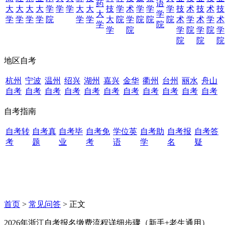
药
语
大
大
大
大
学
学
学
大
大
技
学
术
学
学
学
技
术
技
术
技
大
学
学
学
学
学
院
学
学
大
院
学
院
院
院
术
学
术
学
术
学
院
学
院
学
院
学
院
学
院
院
院
地区自考
杭州
宁波
温州
绍兴
湖州
嘉兴
金华
衢州
台州
丽水
舟山
自考
自考
自考
自考
自考
自考
自考
自考
自考
自考
自考
自考指南
自考转
自考真
自考毕
自考免
学位英
自考助
自考报
自考答
考
题
业
考
语
学
名
疑
首页
>
常见问答
> 正文
2026年浙江自考报名缴费流程详细步骤（新手+老生通用）