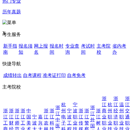
热门专业
历年真题
X
考生服务
新手指
报名须
网上报
报名时
专业查
考试时
主考院
省内考
南
知
名
间
询
间
校
办
快捷导航
成绩转出
自考课程
准考证打印
自考免考
主考院校
浙
浙
浙
杭
宁
江
杭
江
温
江
浙
浙
浙
浙
浙
浙
中
浙
浙
州
宁
波
浙
浙
浙
商
州
经
州
交
江
江
江
江
江
江
国
宁
嘉
江
江
电
波
职
江
江
江
业
职
济
职
通
中
外
工
财
师
工
美
波
兴
农
科
子
工
业
传
警
树
职
业
职
业
职
医
国
商
经
范
业
术
大
大
林
技
科
程
技
媒
察
人
业
技
业
技
业