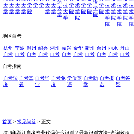
药
语
大
大
大
大
学
学
学
大
大
技
学
术
学
学
学
技
术
技
术
技
大
学
学
学
学
学
院
学
学
大
院
学
院
院
院
术
学
术
学
术
学
院
学
院
学
院
学
院
学
院
院
院
地区自考
杭州
宁波
温州
绍兴
湖州
嘉兴
金华
衢州
台州
丽水
舟山
自考
自考
自考
自考
自考
自考
自考
自考
自考
自考
自考
自考指南
自考转
自考真
自考毕
自考免
学位英
自考助
自考报
自考答
考
题
业
考
语
学
名
疑
首页
>
常见问答
> 正文
2026年浙江自考专业代码怎么识别？最新识别方法+查询教程