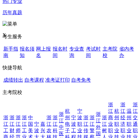
热门专业
历年真题
X
考生服务
新手指
报名须
网上报
报名时
专业查
考试时
主考院
省内考
南
知
名
间
询
间
校
办
快捷导航
成绩转出
自考课程
准考证打印
自考免考
主考院校
浙
浙
浙
杭
宁
江
杭
江
温
江
浙
浙
浙
浙
浙
浙
中
浙
浙
州
宁
波
浙
浙
浙
商
州
经
州
交
江
江
江
江
江
江
国
宁
嘉
江
江
电
波
职
江
江
江
业
职
济
职
通
中
外
工
财
师
工
美
波
兴
农
科
子
工
业
传
警
树
职
业
职
业
职
医
国
商
经
范
业
术
大
大
林
技
科
程
技
媒
察
人
业
技
业
技
业