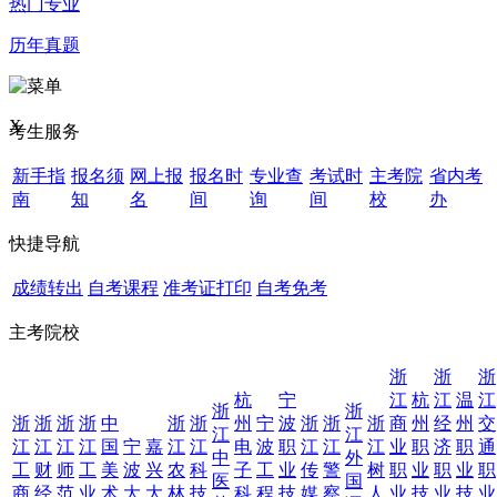
热门专业
历年真题
X
考生服务
新手指
报名须
网上报
报名时
专业查
考试时
主考院
省内考
南
知
名
间
询
间
校
办
快捷导航
成绩转出
自考课程
准考证打印
自考免考
主考院校
浙
浙
浙
杭
宁
江
杭
江
温
江
浙
浙
浙
浙
浙
浙
中
浙
浙
州
宁
波
浙
浙
浙
商
州
经
州
交
江
江
江
江
江
江
国
宁
嘉
江
江
电
波
职
江
江
江
业
职
济
职
通
中
外
工
财
师
工
美
波
兴
农
科
子
工
业
传
警
树
职
业
职
业
职
医
国
商
经
范
业
术
大
大
林
技
科
程
技
媒
察
人
业
技
业
技
业