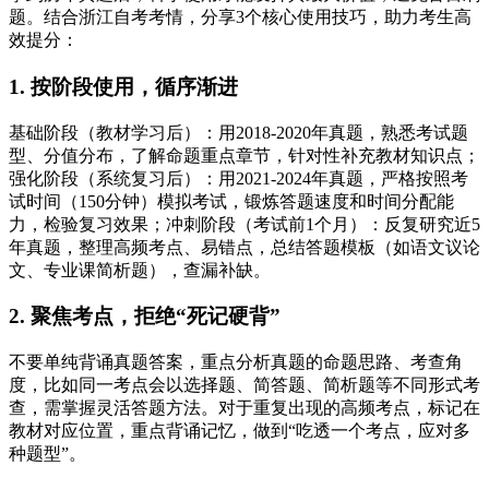
题。结合浙江自考考情，分享3个核心使用技巧，助力考生高
效提分：
1. 按阶段使用，循序渐进
基础阶段（教材学习后）：用2018-2020年真题，熟悉考试题
型、分值分布，了解命题重点章节，针对性补充教材知识点；
强化阶段（系统复习后）：用2021-2024年真题，严格按照考
试时间（150分钟）模拟考试，锻炼答题速度和时间分配能
力，检验复习效果；冲刺阶段（考试前1个月）：反复研究近5
年真题，整理高频考点、易错点，总结答题模板（如语文议论
文、专业课简析题），查漏补缺。
2. 聚焦考点，拒绝“死记硬背”
不要单纯背诵真题答案，重点分析真题的命题思路、考查角
度，比如同一考点会以选择题、简答题、简析题等不同形式考
查，需掌握灵活答题方法。对于重复出现的高频考点，标记在
教材对应位置，重点背诵记忆，做到“吃透一个考点，应对多
种题型”。