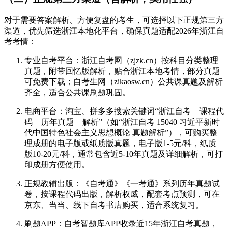
对于需要答案解析、方便复盘的考生，可选择以下正规第三方
渠道，优先筛选浙江本地化平台，确保真题适配2026年浙江自
考考情：
专业自考平台：浙江自考网（zjzk.cn）按科目分类整理
真题，附带回忆版解析，贴合浙江本地考情，部分真题
可免费下载；自考生网（zikaosw.cn）公共课真题及解析
齐全，适合公共课刷题巩固。
电商平台：淘宝、拼多多搜索关键词“浙江自考 + 课程代
码 + 历年真题 + 解析”（如“浙江自考 15040 习近平新时
代中国特色社会主义思想概论 真题解析”），可购买整
理成册的电子版或纸质版真题，电子版1-5元/科，纸质
版10-20元/科，通常包含近5-10年真题及详细解析，可打
印成册方便使用。
正规教辅出版：《自考通》《一考通》系列历年真题试
卷，按课程代码出版，解析权威，配套考点预测，可在
京东、当当、线下自考书店购买，适合系统复习。
刷题APP：自考智题库APP收录近15年浙江自考真题，