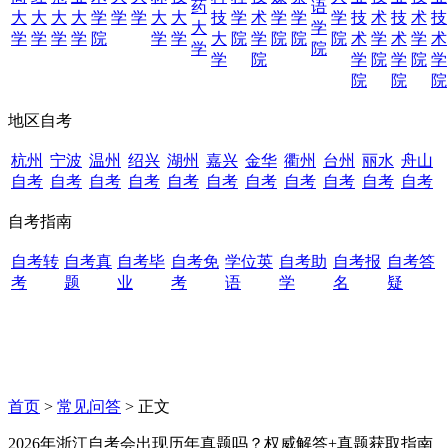
药
语
大
大
大
大
学
学
学
大
大
技
学
术
学
学
学
技
术
技
术
技
大
学
学
学
学
学
院
学
学
大
院
学
院
院
院
术
学
术
学
术
学
院
学
院
学
院
学
院
学
院
院
院
地区自考
杭州
宁波
温州
绍兴
湖州
嘉兴
金华
衢州
台州
丽水
舟山
自考
自考
自考
自考
自考
自考
自考
自考
自考
自考
自考
自考指南
自考转
自考真
自考毕
自考免
学位英
自考助
自考报
自考答
考
题
业
考
语
学
名
疑
首页
>
常见问答
> 正文
2026年浙江自考会出现历年真题吗？权威解答+真题获取指南