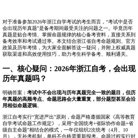
对于准备参加2026年浙江自学考试的考生而言，“考试中是否
会出现历年真题”是备考期间最受关注的问题之一。毕竟历年
真题是贴合考情、掌握命题规律的核心备考资料，直接关系到
备考效率和考试通过率。本文结合浙江省自考命题规则、官方
政策及历年考情，为大家全面解答这一疑问，并附上权威真题
获取渠道和高效使用技巧，助力考生科学备考、顺利通关。
一、核心疑问：2026年浙江自考，会出现
历年真题吗？
明确答案：
考试中不会出现与历年真题完全一致的题目，但历
年真题的高频考点、命题思路会大量重复，部分题型甚至会沿
用相似命题逻辑
。
浙江自考实行“宽进严出”原则，命题严格遵循国家《高等教育
自学考试命题工作规定》，采用“全国统考+省际协作命题+省
级自主命题”相结合的模式，一年仅组织2次统考（4月、10
月），无补考机制，单科不合格需重新报考。命题过程实行封