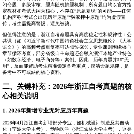
闭命题、多级审核、题库随机抽题机制，所有题目均以官方指
定教材和考试大纲为核心，不存在“原题复现”的可能——任何
机构声称“考试会出现历年原题”“独家押中原题”均为虚假宣
传，考生需提高警惕，避免被骗。
但值得注意的是，浙江自考命题具有高度稳定性和规律性：公
共课（如《习近平新时代中国特色社会主义思想概论》《大学
语文》）的高频考点重复率可达40%-60%，专业课则围绕核心
章节循环考查，部分省级自主命题还会融入浙江本地产业特色
（如数字经济、电子商务等）案例。因此，历年真题并非“无
用”，反而能帮助考生精准锁定备考重点，摸清命题规律，是
备考中不可或缺的核心资料。
二、关键补充：2026年浙江自考真题的核
心相关说明
1. 2026年新增专业无对应历年真题
2026年4月浙江自考新增部分专业，如机械设计制造及其自动
化（宁波大学主考）、动物医学（浙江农林大学主考），这类