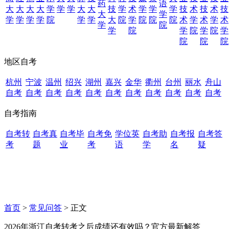
药
语
大
大
大
大
学
学
学
大
大
技
学
术
学
学
学
技
术
技
术
技
大
学
学
学
学
学
院
学
学
大
院
学
院
院
院
术
学
术
学
术
学
院
学
院
学
院
学
院
学
院
院
院
地区自考
杭州
宁波
温州
绍兴
湖州
嘉兴
金华
衢州
台州
丽水
舟山
自考
自考
自考
自考
自考
自考
自考
自考
自考
自考
自考
自考指南
自考转
自考真
自考毕
自考免
学位英
自考助
自考报
自考答
考
题
业
考
语
学
名
疑
首页
>
常见问答
> 正文
2026年浙江自考转考之后成绩还有效吗？官方最新解答