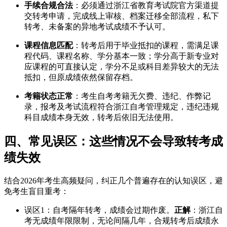
手续合规合法
：必须通过浙江省教育考试院官方渠道提
交转考申请，完成线上审核、档案迁移全部流程，私下
转考、未备案的异地考试成绩不予认可。
课程信息匹配
：转考后用于毕业抵扣的课程，需满足课
程代码、课程名称、学分基本一致；学分高于新专业对
应课程的可直接认定，学分不足或科目差异较大的无法
抵扣，但原成绩依然保留存档。
考籍状态正常
：考生自考考籍无欠费、违纪、作弊记
录，报考及考试流程符合浙江自考管理规定，违纪违规
科目成绩本身无效，转考后依旧无法使用。
四、常见误区：这些情况不会导致转考成
绩失效
结合2026年考生高频疑问，纠正几个普遍存在的认知误区，避
免考生盲目重考：
误区1：自考隔年转考，成绩会过期作废。
正解
：浙江自
考无成绩年限限制，无论间隔几年，合规转考后成绩永