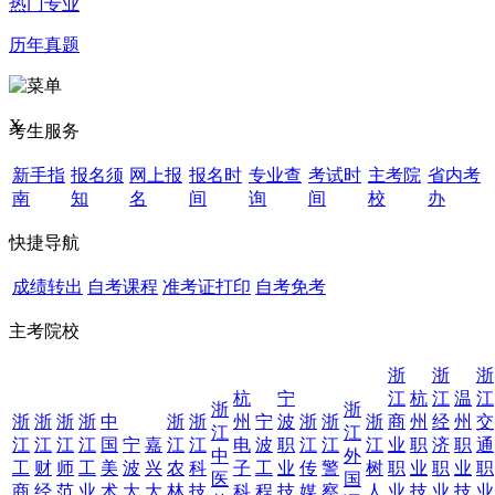
热门专业
历年真题
X
考生服务
新手指
报名须
网上报
报名时
专业查
考试时
主考院
省内考
南
知
名
间
询
间
校
办
快捷导航
成绩转出
自考课程
准考证打印
自考免考
主考院校
浙
浙
浙
杭
宁
江
杭
江
温
江
浙
浙
浙
浙
浙
浙
中
浙
浙
州
宁
波
浙
浙
浙
商
州
经
州
交
江
江
江
江
江
江
国
宁
嘉
江
江
电
波
职
江
江
江
业
职
济
职
通
中
外
工
财
师
工
美
波
兴
农
科
子
工
业
传
警
树
职
业
职
业
职
医
国
商
经
范
业
术
大
大
林
技
科
程
技
媒
察
人
业
技
业
技
业