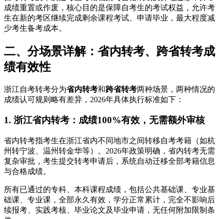
成绩重置或作废，核心目的是保障自考生的考试权益，允许考
生在新的考区继续完成剩余课程考试、申请毕业，最大程度减
少考生备考成本。
二、分场景详解：省内转考、跨省转考成
绩有效性
浙江自考转考分为
省内转考
和
跨省转考
两种场景，两种情况的
成绩认可规则略有差异，2026年具体执行标准如下：
1. 浙江省内转考：成绩100%有效，无需额外审核
省内转考指考生在浙江省内不同地市之间转移自考考籍（如杭
州转宁波、温州转金华等）。2026年政策明确，省内转考无需
复杂审批，考生提交转考申请后，系统自动迁移全部考籍信息
与合格成绩。
所有已通过的专科、本科课程成绩，包括公共基础课、专业基
础课、专业课，全部永久有效，学分正常累计，完全不影响后
续报考、实践考核、毕业论文及毕业申请，无任何附加限制条