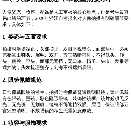
人像姿态、妆容、配饰是人工审核的核心重点，也是考生最容
易出错的环节，2026年浙江自考报名对人像拍摄有明确细节要
求，具体如下：
1. 姿态与五官要求
拍摄时坐姿端正，头部摆正，双眼平视镜头，面部居中，必须
完整露出
额头、眉毛、双耳
，五官清晰可见，不得低头、仰
头、侧脸、歪头。面部无遮挡，无口罩、帽子、头巾、发带等
遮挡物，头发梳理整齐，刘海不得遮挡眉眼。
2. 眼镜佩戴规范
日常佩戴眼镜的考生，拍摄时需佩戴普通透明眼镜，禁止佩戴
有色眼镜、墨镜、彩色隐形眼镜、装饰性镜框。镜片必须无反
光、无光斑、无划痕，镜框不得遮挡双眼、眉毛，保证眼部五
官完整清晰。不戴眼镜的考生无需刻意佩戴。
3. 妆容与服饰要求