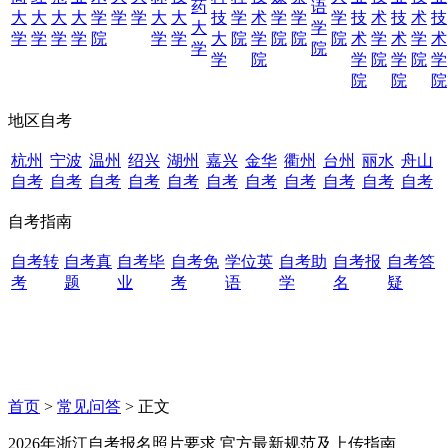
药
语
大
大
大
大
学
学
学
大
大
技
学
术
学
学
学
技
术
技
术
技
大
学
学
学
学
学
院
学
学
大
院
学
院
院
院
术
学
术
学
术
学
院
学
院
学
院
学
院
学
院
院
院
地区自考
杭州
宁波
温州
绍兴
湖州
嘉兴
金华
衢州
台州
丽水
舟山
自考
自考
自考
自考
自考
自考
自考
自考
自考
自考
自考
自考指南
自考转
自考真
自考毕
自考免
学位英
自考助
自考报
自考答
考
题
业
考
语
学
名
疑
首页
>
常见问答
> 正文
2026年浙江自考报名照片要求 官方最新规范及上传指南