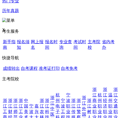
热门专业
历年真题
X
考生服务
新手指
报名须
网上报
报名时
专业查
考试时
主考院
省内考
南
知
名
间
询
间
校
办
快捷导航
成绩转出
自考课程
准考证打印
自考免考
主考院校
浙
浙
浙
杭
宁
江
杭
江
温
江
浙
浙
浙
浙
浙
浙
中
浙
浙
州
宁
波
浙
浙
浙
商
州
经
州
交
江
江
江
江
江
江
国
宁
嘉
江
江
电
波
职
江
江
江
业
职
济
职
通
中
外
工
财
师
工
美
波
兴
农
科
子
工
业
传
警
树
职
业
职
业
职
医
国
商
经
范
业
术
大
大
林
技
科
程
技
媒
察
人
业
技
业
技
业