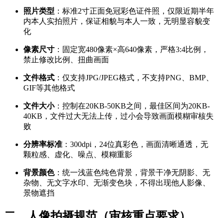
照片类型
：标准2寸正面免冠彩色证件照，仅限近期半年
内本人实拍照片，保证相貌与本人一致，无明显容貌变
化
像素尺寸
：固定宽480像素×高640像素，严格3:4比例，
禁止修改比例、扭曲画面
文件格式
：仅支持JPG/JPEG格式，不支持PNG、BMP、
GIF等其他格式
文件大小
：控制在20KB-50KB之间，最佳区间为20KB-
40KB，文件过大无法上传，过小会导致画面模糊审核失
败
分辨率标准
：300dpi，24位真彩色，画面清晰通透，无
颗粒感、虚化、噪点、模糊重影
背景颜色
：统一浅蓝色纯色背景，背景干净无阴影、无
杂物、无文字水印、无渐变色块，不得出现他人影像、
景物遮挡
二、人像拍摄规范（审核重点要求）