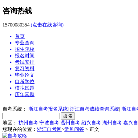
咨询热线
15700080354
(点击在线咨询)
首页
专业查询
招生院校
报名时间
考试安排
复习资料
毕业论文
自考学位
模拟试题
历年真题
自考系统：
浙江自考报名系统
|
浙江自考成绩查询系统
|
浙江自
地区：
杭州自考
宁波自考
温州自考
绍兴自考
湖州自考
嘉兴自
您现在的位置：
浙江自考网
>
常见问答
> 正文