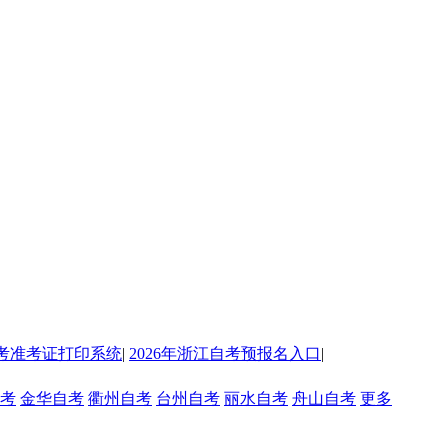
考准考证打印系统
|
2026年浙江自考预报名入口
|
考
金华自考
衢州自考
台州自考
丽水自考
舟山自考
更多