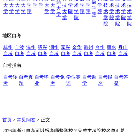
药
语
大
大
大
大
学
学
学
大
大
技
学
术
学
学
学
技
术
技
术
技
大
学
学
学
学
学
院
学
学
大
院
学
院
院
院
术
学
术
学
术
学
院
学
院
学
院
学
院
学
院
院
院
地区自考
杭州
宁波
温州
绍兴
湖州
嘉兴
金华
衢州
台州
丽水
舟山
自考
自考
自考
自考
自考
自考
自考
自考
自考
自考
自考
自考指南
自考转
自考真
自考毕
自考免
学位英
自考助
自考报
自考答
考
题
业
考
语
学
名
疑
首页
>
常见问答
> 正文
2026年浙江自考可以报考哪些学校？完整主考院校名单汇总