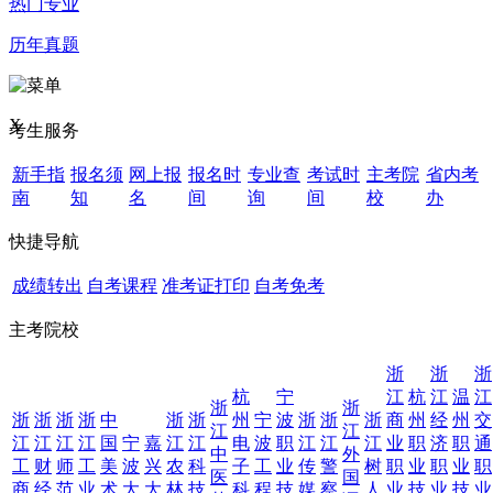
热门专业
历年真题
X
考生服务
新手指
报名须
网上报
报名时
专业查
考试时
主考院
省内考
南
知
名
间
询
间
校
办
快捷导航
成绩转出
自考课程
准考证打印
自考免考
主考院校
浙
浙
浙
杭
宁
江
杭
江
温
江
浙
浙
浙
浙
浙
浙
中
浙
浙
州
宁
波
浙
浙
浙
商
州
经
州
交
江
江
江
江
江
江
国
宁
嘉
江
江
电
波
职
江
江
江
业
职
济
职
通
中
外
工
财
师
工
美
波
兴
农
科
子
工
业
传
警
树
职
业
职
业
职
医
国
商
经
范
业
术
大
大
林
技
科
程
技
媒
察
人
业
技
业
技
业