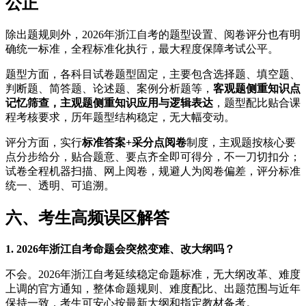
公正
除出题规则外，2026年浙江自考的题型设置、阅卷评分也有明
确统一标准，全程标准化执行，最大程度保障考试公平。
题型方面，各科目试卷题型固定，主要包含选择题、填空题、
判断题、简答题、论述题、案例分析题等，
客观题侧重知识点
记忆筛查，主观题侧重知识应用与逻辑表达
，题型配比贴合课
程考核要求，历年题型结构稳定，无大幅变动。
评分方面，实行
标准答案+采分点阅卷
制度，主观题按核心要
点分步给分，贴合题意、要点齐全即可得分，不一刀切扣分；
试卷全程机器扫描、网上阅卷，规避人为阅卷偏差，评分标准
统一、透明、可追溯。
六、考生高频误区解答
1. 2026年浙江自考命题会突然变难、改大纲吗？
不会。2026年浙江自考延续稳定命题标准，无大纲改革、难度
上调的官方通知，整体命题规则、难度配比、出题范围与近年
保持一致，考生可安心按最新大纲和指定教材备考。