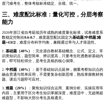
度刁难考生，整体考核标准稳定、合规、统一。
三、难度配比标准：量化可控，分层考察
能力
2026年浙江省自考延续历年成熟的难度量化标准，试卷难度系
数稳定控制在
0.6-0.7
，难度题型配比固定为
基础题∶中档题∶难
题=4∶4∶2
，难度分布科学均衡，兼顾通过率与人才筛选性。
1.
基础题（40%）
：完全源自教材基础概念、公式、定义、常
识类知识点，题型简单、辨识度高，只要考生吃透教材基础内
容，即可轻松得分，是考生及格的核心保障。
2.
中档题（40%）
：基于基础知识点延伸，侧重考察知识点的
融会贯通与简单应用，不需要复杂创新思维，熟练掌握教材例
题、课后习题即可应对。
3.
难题（20%）
：聚焦知识综合运用、案例分析、实操应用等
内容，主要用于区分考生知识掌握深度，难度适中，无超纲超
难题型，不影响大部分考生及格通关。