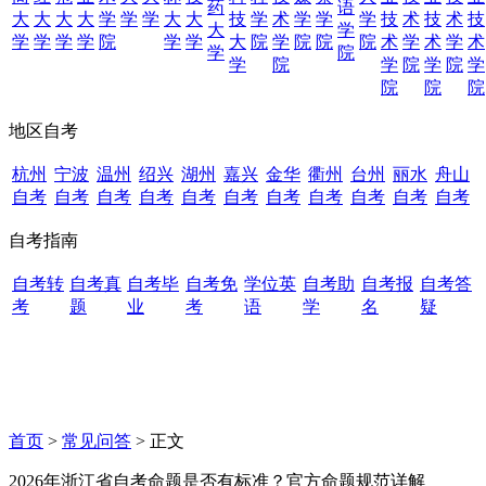
药
语
大
大
大
大
学
学
学
大
大
技
学
术
学
学
学
技
术
技
术
技
大
学
学
学
学
学
院
学
学
大
院
学
院
院
院
术
学
术
学
术
学
院
学
院
学
院
学
院
学
院
院
院
地区自考
杭州
宁波
温州
绍兴
湖州
嘉兴
金华
衢州
台州
丽水
舟山
自考
自考
自考
自考
自考
自考
自考
自考
自考
自考
自考
自考指南
自考转
自考真
自考毕
自考免
学位英
自考助
自考报
自考答
考
题
业
考
语
学
名
疑
首页
>
常见问答
> 正文
2026年浙江省自考命题是否有标准？官方命题规范详解