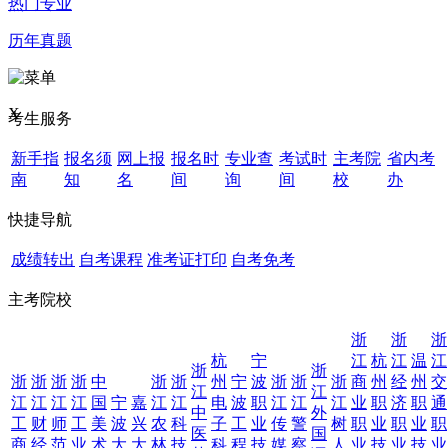
热门专业
历年真题
X
考生服务
新手指
报名须
网上报
报名时
专业查
考试时
主考院
省内考
南
知
名
间
询
间
校
办
快捷导航
成绩转出
自考课程
准考证打印
自考免考
主考院校
浙
浙
浙
杭
宁
江
杭
江
温
江
浙
浙
浙
浙
浙
浙
中
浙
浙
州
宁
波
浙
浙
浙
商
州
经
州
交
江
江
江
江
江
江
国
宁
嘉
江
江
电
波
职
江
江
江
业
职
济
职
通
中
外
工
财
师
工
美
波
兴
农
科
子
工
业
传
警
树
职
业
职
业
职
医
国
商
经
范
业
术
大
大
林
技
科
程
技
媒
察
人
业
技
业
技
业