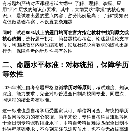
有考题均严格对应课程考试大纲中“了解、理解、掌握、应
用”四个层级的知识点要求。其中，大纲要求“掌握”的核心知
识点，是试卷出题的重点内容，占分比例最高；“了解”类知识
点仅做基础考察，不设置复杂难题。
同时，试卷
80%以上的题目均可在官方指定教材中找到原文或
核心依据
，选择题干扰项、简答题核心考点、论述题理论支撑
等，均围绕教材内容改编拓展，彻底杜绝脱离教材的随意出题
行为，保障备考的针对性与有效性。
二、命题水平标准：对标统招，保障学历
等效性
2026年浙江自考命题严格遵循
学历对等原则
，考试难度、知识
深度、能力要求，完全对标普通全日制高校同专业、同层次、
同课程的结业考核标准。
这一标准也是自考学历受国家认可、学信网可查、与统招学历
具备同等效力的核心依据。简单来说，专科自考科目难度等同
于全日制专科课程结业水平，本科自考科目难度匹配全日制本
科课程基础要求，不会刻意降低难度放水，也不会无故拔高难