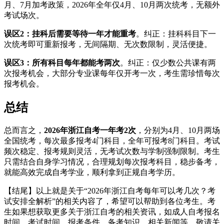
月、7月加考政策，2026年全年仅4月、10月两次统考，无额外
考试场次。
误区2：挂科后需要等待一年才能重考
。纠正：挂科科目下一
次统考即可重新报考，无间隔期、无次数限制，灵活便捷。
误区3：所有科目每年都能考两次
。纠正：仅少数公共课有两
次报考机会，大部分专业课每年仅开考一次，考生需珍惜每次
报考机会。
总结
总而言之，
2026年浙江自考一年考2次
，分别为4月、10月两场
全国统考，每次最多报考4门科目，全年可报考8门科目。考试
频次稳定、报考规则灵活，无考试次数与学制强制限制。考生
只需结合自身学习情况，合理规划每次报考科目，稳步备考，
就能高效完成自考学业，顺利拿到正规自考学历。
【结尾】以上就是关于“2026年浙江自考每年可以考几次？考
试安排全解析”的相关内容了，希望可以帮助到各位考生。考
生如果想获取更多关于浙江自考的相关资讯，如成人自考报名
时间、考试时间、报考条件、备考知识、相关新闻等，敬请关