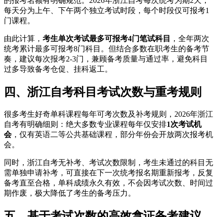
的报考名额有明确规范。2026年浙江自考每次统考为期2天，
每天分为上午、下午两个独立考试时段，每个时段仅可报考1
门课程。
由此计算，
考生单次考试最多可报考4门笔试科目
，全年两次
统考累计最多可报考8门科目。但结合多数在职考生的备考节
奏，建议每次报考2-3门，兼顾备考质量与通过率，避免科目
过多导致备考仓促、挂科返工。
四、浙江自考科目考试次数与重考规则
很多考生好奇单科课程每年可考次数及补考规则，2026年浙江
自考有明确细则：绝大多数专业课程每年仅安排
1次考试机
会
，仅有英语二等公共基础课程，部分年份会开放两次报考机
会。
同时，浙江自考无补考、考试次数限制，考生未通过的科目无
需单独申请补考，可直接在下一次统考报名期重新报考，反复
备考直至合格，单科成绩永久有效，不会因考试次数、时间过
期作废，极大降低了考生的备考压力。
五、基于考试次数的高效拿证备考建议