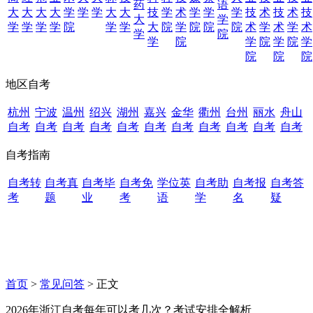
药
语
大
大
大
大
学
学
学
大
大
技
学
术
学
学
学
技
术
技
术
技
大
学
学
学
学
学
院
学
学
大
院
学
院
院
院
术
学
术
学
术
学
院
学
院
学
院
学
院
学
院
院
院
地区自考
杭州
宁波
温州
绍兴
湖州
嘉兴
金华
衢州
台州
丽水
舟山
自考
自考
自考
自考
自考
自考
自考
自考
自考
自考
自考
自考指南
自考转
自考真
自考毕
自考免
学位英
自考助
自考报
自考答
考
题
业
考
语
学
名
疑
首页
>
常见问答
> 正文
2026年浙江自考每年可以考几次？考试安排全解析