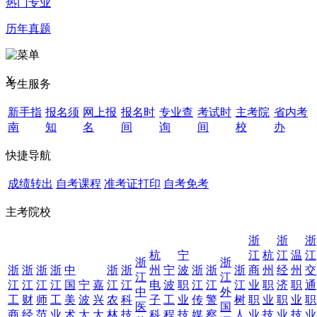
热门专业
历年真题
X
考生服务
新手指
报名须
网上报
报名时
专业查
考试时
主考院
省内考
南
知
名
间
询
间
校
办
快捷导航
成绩转出
自考课程
准考证打印
自考免考
主考院校
浙
浙
浙
杭
宁
江
杭
江
温
江
浙
浙
浙
浙
浙
浙
中
浙
浙
州
宁
波
浙
浙
浙
商
州
经
州
交
江
江
江
江
江
江
国
宁
嘉
江
江
电
波
职
江
江
江
业
职
济
职
通
中
外
工
财
师
工
美
波
兴
农
科
子
工
业
传
警
树
职
业
职
业
职
医
国
商
经
范
业
术
大
大
林
技
科
程
技
媒
察
人
业
技
业
技
业