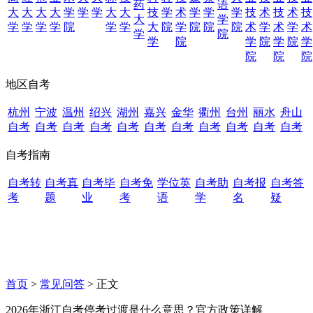
药
语
大
大
大
大
学
学
学
大
大
技
学
术
学
学
学
技
术
技
术
技
大
学
学
学
学
学
院
学
学
大
院
学
院
院
院
术
学
术
学
术
学
院
学
院
学
院
学
院
学
院
院
院
地区自考
杭州
宁波
温州
绍兴
湖州
嘉兴
金华
衢州
台州
丽水
舟山
自考
自考
自考
自考
自考
自考
自考
自考
自考
自考
自考
自考指南
自考转
自考真
自考毕
自考免
学位英
自考助
自考报
自考答
考
题
业
考
语
学
名
疑
首页
>
常见问答
> 正文
2026年浙江自考停考过渡是什么意思？官方政策详解