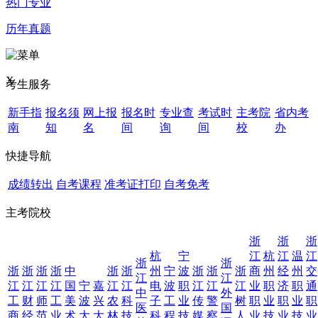
热门专业
历年真题
X
考生服务
新手指
报名须
网上报
报名时
专业查
考试时
主考院
省内考
南
知
名
间
询
间
校
办
快捷导航
成绩转出
自考课程
准考证打印
自考免考
主考院校
浙
浙
浙
杭
宁
江
杭
江
温
江
浙
浙
浙
浙
浙
浙
中
浙
浙
州
宁
波
浙
浙
浙
商
州
经
州
交
江
江
江
江
江
江
国
宁
嘉
江
江
电
波
职
江
江
江
业
职
济
职
通
中
外
工
财
师
工
美
波
兴
农
科
子
工
业
传
警
树
职
业
职
业
职
医
国
商
经
范
业
术
大
大
林
技
科
程
技
媒
察
人
业
技
业
技
业