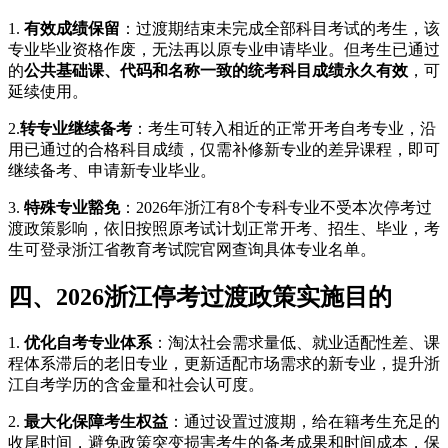
1.
有效成绩保留
：过渡期结束未完成全部科目考试的考生，该
专业毕业资格作废，无法再以原专业申请毕业。但考生已通过
的
公共基础课、代码和名称一致的统考科目成绩永久有效
，可
延续使用。
2.
转专业继续备考
：考生可转入相近的正常开考自考专业，沿
用已通过的合格科目成绩，仅需补修新专业的差异课程，即可
继续备考、申请新专业毕业。
3.
特殊专业豁免
：2026年浙江有8个专科专业不受本次停考过
渡政策影响，依旧按照原考试计划正常开考、招生、毕业，考
生可登录浙江省教育考试院官网查询具体专业名单。
四、2026浙江停考过渡政策实施目的
1.
优化自考专业体系
：淘汰社会需求量低、就业适配性差、课
程体系滞后的老旧专业，更新适配市场需求的新专业，提升浙
江自考学历的含金量和社会认可度。
2.
最大化保障考生权益
：通过设置过渡期，给在籍考生充足的
收尾时间，避免政策突变损害考生的备考成果和时间成本，保