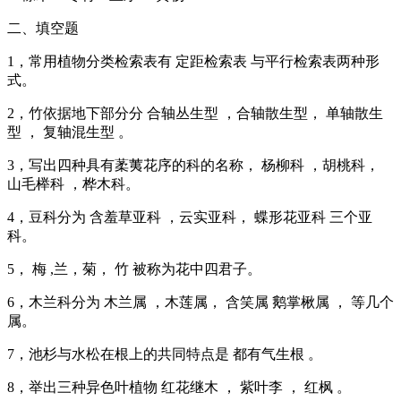
二、填空题
1，常用植物分类检索表有 定距检索表 与平行检索表两种形
式。
2，竹依据地下部分分 合轴丛生型 ，合轴散生型， 单轴散生
型 ， 复轴混生型 。
3，写出四种具有葇荑花序的科的名称， 杨柳科 ，胡桃科，
山毛榉科 ，桦木科。
4，豆科分为 含羞草亚科 ，云实亚科， 蝶形花亚科 三个亚
科。
5， 梅 ,兰，菊， 竹 被称为花中四君子。
6，木兰科分为 木兰属 ，木莲属， 含笑属 鹅掌楸属 ， 等几个
属。
7，池杉与水松在根上的共同特点是 都有气生根 。
8，举出三种异色叶植物 红花继木 ， 紫叶李 ， 红枫 。