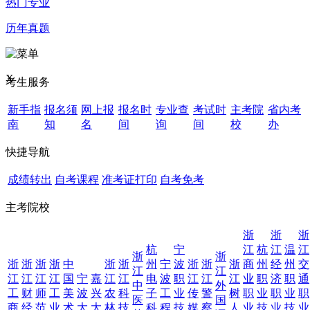
热门专业
历年真题
X
考生服务
新手指
报名须
网上报
报名时
专业查
考试时
主考院
省内考
南
知
名
间
询
间
校
办
快捷导航
成绩转出
自考课程
准考证打印
自考免考
主考院校
浙
浙
浙
杭
宁
江
杭
江
温
江
浙
浙
浙
浙
浙
浙
中
浙
浙
州
宁
波
浙
浙
浙
商
州
经
州
交
江
江
江
江
江
江
国
宁
嘉
江
江
电
波
职
江
江
江
业
职
济
职
通
中
外
工
财
师
工
美
波
兴
农
科
子
工
业
传
警
树
职
业
职
业
职
医
国
商
经
范
业
术
大
大
林
技
科
程
技
媒
察
人
业
技
业
技
业