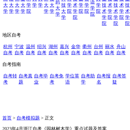
药
语
大
大
大
大
学
学
学
大
大
技
学
术
学
学
学
技
术
技
术
技
大
学
学
学
学
学
院
学
学
大
院
学
院
院
院
术
学
术
学
术
学
院
学
院
学
院
学
院
学
院
院
院
地区自考
杭州
宁波
温州
绍兴
湖州
嘉兴
金华
衢州
台州
丽水
舟山
自考
自考
自考
自考
自考
自考
自考
自考
自考
自考
自考
自考指南
自考转
自考真
自考毕
自考免
学位英
自考助
自考报
自考答
考
题
业
考
语
学
名
疑
首页
>
自考模拟题
> 正文
2023年4月浙江自考《园林树木学》重点试题及答案