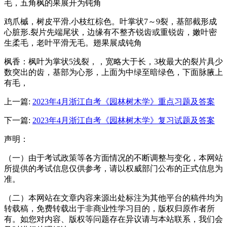
毛，五角枫的果展开为钝角
鸡爪槭，树皮平滑.小枝红棕色。叶掌状7～9裂，基部截形成
心脏形.裂片先端尾状，边缘有不整齐锐齿或重锐齿，嫩叶密
生柔毛，老叶平滑无毛。翅果展成钝角
枫香：枫叶为掌状5浅裂，，宽略大于长，3枚最大的裂片具少
数突出的齿，基部为心形，上面为中绿至暗绿色，下面脉腋上
有毛，
上一篇:
2023年4月浙江自考《园林树木学》重点习题及答案
下一篇:
2023年4月浙江自考《园林树木学》复习试题及答案
声明：
（一）由于考试政策等各方面情况的不断调整与变化，本网站
所提供的考试信息仅供参考，请以权威部门公布的正式信息为
准。
（二）本网站在文章内容来源出处标注为其他平台的稿件均为
转载稿，免费转载出于非商业性学习目的，版权归原作者所
有。如您对内容、版权等问题存在异议请与本站联系，我们会