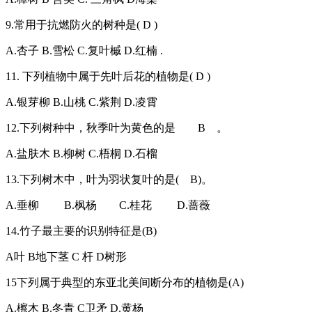
9.常用于抗燃防火的树种是( D )
A.杏子 B.雪松 C.复叶槭 D.红楠 .
11. 下列植物中属于先叶后花的植物是( D )
A.银芽柳 B.山桃 C.紫荆 D.凌霄
12.下列树种中，秋季叶为黄色的是 B 。
A.盐肤木 B.柳树 C.梧桐 D.石榴
13.下列树木中，叶为羽状复叶的是( B)。
A.垂柳 B.枫杨 C.桂花 D.蔷薇
14.竹子最主要的识别特征是(B)
A叶 B地下茎 C 杆 D树形
15下列属于典型的东亚北美间断分布的植物是(A)
A.檫木 B.冬青 C卫矛 D.黄杨