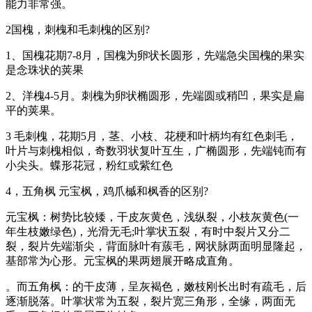
能力非常强。
2国槐，刺槐和毛刺槐的区别?
1、国槐花期7-8月，国槐为卵状长圆形，先端急尖国槐的果实
是念珠状的荚果
2、洋槐4-5月。刺槐为卵状椭圆形，先端圆或稍凹，果实是扁
平的荚果。
3 毛刺槐，花期5月，茎、小枝、花梗和叶柄均有红色刺毛，
叶片与刺槐相似，奇数羽状复叶互生，广椭圆形，先端钝而有
小尖头。蝶形花冠，粉红或紫红色
4，五角枫 元宝枫，鸡爪槭和枫香的区别?
元宝枫：树势比较矮，干皮灰黄色，浅纵裂，小枝灰黄色(一
年生枝嫩绿色)，光滑无毛;叶掌状五裂，有时中裂片又分二
裂，裂片先端渐尖，背面脉叶有蔟毛，网状脉两面明显隆起，
基部常为心形。元宝枫的果两翅展开略成直角。
。而五角枫：的干皮薄，呈灰褐色，嫩枝刚长出时有疏毛，后
逐渐脱落。叶掌状常为五裂，裂片宽三角形，全缘，两面无