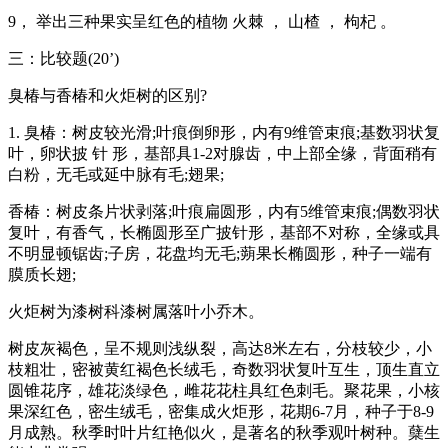
9， 举出三种果实呈红色的植物 火棘 ， 山楂 ， 枸杞 。
三：比较题(20’)
臭椿与香椿和火炬树的区别?
1. 臭椿：树皮较光滑;叶痕倒卵形，内有9维管束痕;基数羽状复
叶，卵状披 针 形，基部具1-2对腺齿，中上部全缘，背面稍有
白粉，无毛或延中脉有毛;翅果;
香椿：树皮条片状剥落;叶痕扁圆形，内有5维管束痕;偶数羽状
复叶，有香气，长椭圆形至广披针形，基部不对称，全缘或具
不明显顿锯齿;子房，花盘均无毛;蒴果长椭圆形，种子一端有
膜质长翅;
火炬树为漆树科漆树属落叶小乔木。
树皮灰褐色，呈不规则浅纵裂，高达8米左右，分枝较少，小
枝粗壮，密被黄红褐色长绒毛，奇数羽状复叶互生，顶生直立
圆锥花序，雄花淡绿色，雌花花柱具红色刺毛。聚花果，小核
果深红色，密生绒毛，密集成火炬形，花期6-7月，种子于8-9
月成熟。秋季时叶片红艳似火，是著名的秋季观叶树种。蘖生