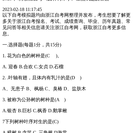
2023-02-18 11:17:45
以下自考模拟题均由浙江自考网整理并发布，考生想要了解更
多关于浙江自考报名、考试、成绩查询、毕业、历年真题、常
见问答等相关信息请关注浙江自考网，获取浙江自考更多信
息。
一.选择题(每题1分，共15分)
1. 花为白色的树种是(C )。
A. 迎春 B.合欢 C.女贞 D.石榴
2. .叶轴有翅，且体内有乳汁的是(D )
A、无患子 B、枫杨 C、臭椿 D、盐肤木
3. 被称为公孙树的树种是(A )
A.银杏 B.巨杉 C.枫香 D.鹅掌楸
7下列树种叶序对生的是(C)
A.樟树 B 含笑 C. 三角枫 D海棠