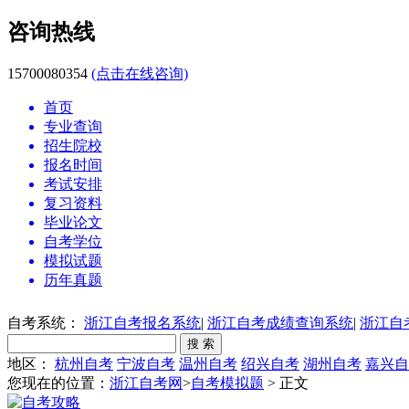
咨询热线
15700080354
(点击在线咨询)
首页
专业查询
招生院校
报名时间
考试安排
复习资料
毕业论文
自考学位
模拟试题
历年真题
自考系统：
浙江自考报名系统
|
浙江自考成绩查询系统
|
浙江自
地区：
杭州自考
宁波自考
温州自考
绍兴自考
湖州自考
嘉兴自
您现在的位置：
浙江自考网
>
自考模拟题
> 正文