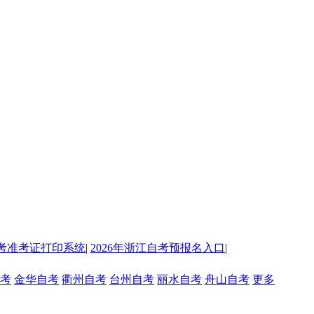
考准考证打印系统
|
2026年浙江自考预报名入口
|
考
金华自考
衢州自考
台州自考
丽水自考
舟山自考
更多