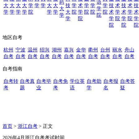
药
语
大
大
大
大
学
学
学
大
大
技
学
术
学
学
学
技
术
技
术
技
大
学
学
学
学
学
院
学
学
大
院
学
院
院
院
术
学
术
学
术
学
院
学
院
学
院
学
院
学
院
院
院
地区自考
杭州
宁波
温州
绍兴
湖州
嘉兴
金华
衢州
台州
丽水
舟山
自考
自考
自考
自考
自考
自考
自考
自考
自考
自考
自考
自考指南
自考转
自考真
自考毕
自考免
学位英
自考助
自考报
自考答
考
题
业
考
语
学
名
疑
首页
>
浙江自考
> 正文
2026年4月浙江自考考试时间