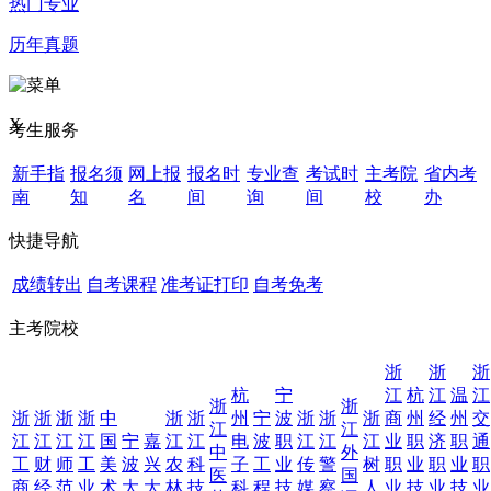
热门专业
历年真题
X
考生服务
新手指
报名须
网上报
报名时
专业查
考试时
主考院
省内考
南
知
名
间
询
间
校
办
快捷导航
成绩转出
自考课程
准考证打印
自考免考
主考院校
浙
浙
浙
杭
宁
江
杭
江
温
江
浙
浙
浙
浙
浙
浙
中
浙
浙
州
宁
波
浙
浙
浙
商
州
经
州
交
江
江
江
江
江
江
国
宁
嘉
江
江
电
波
职
江
江
江
业
职
济
职
通
中
外
工
财
师
工
美
波
兴
农
科
子
工
业
传
警
树
职
业
职
业
职
医
国
商
经
范
业
术
大
大
林
技
科
程
技
媒
察
人
业
技
业
技
业