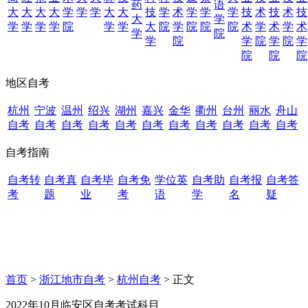
药
语
大
大
大
大
学
学
学
大
大
技
学
术
学
学
学
技
术
技
术
技
大
学
学
学
学
学
院
学
学
大
院
学
院
院
院
术
学
术
学
术
学
院
学
院
学
院
学
院
学
院
院
院
地区自考
杭州
宁波
温州
绍兴
湖州
嘉兴
金华
衢州
台州
丽水
舟山
自考
自考
自考
自考
自考
自考
自考
自考
自考
自考
自考
自考指南
自考转
自考真
自考毕
自考免
学位英
自考助
自考报
自考答
考
题
业
考
语
学
名
疑
首页
>
浙江地市自考
>
杭州自考
> 正文
2022年10月临安区自考考试科目