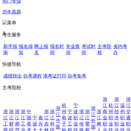
热门专业
历年真题
X
考生服务
新手指
报名须
网上报
报名时
专业查
考试时
主考院
省内考
南
知
名
间
询
间
校
办
快捷导航
成绩转出
自考课程
准考证打印
自考免考
主考院校
浙
浙
浙
杭
宁
江
杭
江
温
江
浙
浙
浙
浙
浙
浙
中
浙
浙
州
宁
波
浙
浙
浙
商
州
经
州
交
江
江
江
江
江
江
国
宁
嘉
江
江
电
波
职
江
江
江
业
职
济
职
通
中
外
工
财
师
工
美
波
兴
农
科
子
工
业
传
警
树
职
业
职
业
职
医
国
商
经
范
业
术
大
大
林
技
科
程
技
媒
察
人
业
技
业
技
业