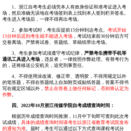
1、浙江自考考生必须凭本人有效身份证和准考证进入考
场，然后准确无误地在考场签到表上找到本人签到栏并签名。
考生进入考场后，一律不得再出考场。
2、参加考试时，考生应提前15分钟到达考点。
考试开始
15分钟后迟到考生就不能进入考场
，考试结束前30分钟后方可
交卷离场。严禁将试卷、答题纸、草稿纸带出考场。
3、考生参加考试须遵守考试纪律，
严禁考生携带手机等
通讯工具进入考场
，违反者，一律按照作弊处理。有替考行为
的，还将移送公安机关，追究刑事责任。
4、不得使用涂改液、修正带、透明胶，不得用规定以外
的笔答题，不得在答题纸上自加附页或贴纸答题，答案不得书
写在规定区域以外，
禁止在答卷上做任何标记，否则将认定为
作弊
。
四、2022年10月浙江传媒学院自考成绩查询时间：
根据历年成绩查询时间推测，11月中下旬即可查到此次考
试成绩，
具体的成绩查询时间请考生以浙江省教育考试院发布
的通知为准
。届时，考生可以通过以下方式查询课程考试分