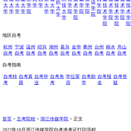
药
语
大
大
大
大
学
学
学
大
大
技
学
术
学
学
学
技
术
技
术
技
大
学
学
学
学
学
院
学
学
大
院
学
院
院
院
术
学
术
学
术
学
院
学
院
学
院
学
院
学
院
院
院
地区自考
杭州
宁波
温州
绍兴
湖州
嘉兴
金华
衢州
台州
丽水
舟山
自考
自考
自考
自考
自考
自考
自考
自考
自考
自考
自考
自考指南
自考转
自考真
自考毕
自考免
学位英
自考助
自考报
自考答
考
题
业
考
语
学
名
疑
首页
>
主考院校
>
浙江传媒学院
> 正文
2022年10月浙江传媒学院自考准考证打印流程