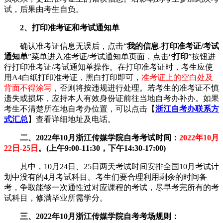
试，后果由考生自负。
2、打印准考证和考试通知单
确认准考证信息无误后，点击“
我的信息-打印准考证/考试
通知单
”菜单进入准考证/考试通知单页面，点击“
打印
”按钮进
行打印准考证/考试通知单操作。在打印准考证时，考生应使
用A4白纸打印准考证，黑白打印即可，
准考证上的空白处及
背面不得涂写
，否则将按违规进行处理。若考生的准考证不慎
遗失或损坏，应持本人有效身份证前往当地自考办补办。如果
考生不清楚所在地自考办位置，可以点击【
浙江自考办联系方
式汇总
】查看详细地址及电话。
二、2022年10月浙江传媒学院自考考试时间：
2022年10月
22日-25日
。(上午9:00-11:30，下午14:30-17:00)
其中，10月24日、25日两天考试时间安排全国10月考试计
划中没有的4月考试科目。考生们要合理利用剩余的时间备
考，争取能够一次通性过对应课程的考试，尽早考完所有的考
试科目，修满毕业所需学分。
三、2022年10月浙江传媒学院自考考场规则：