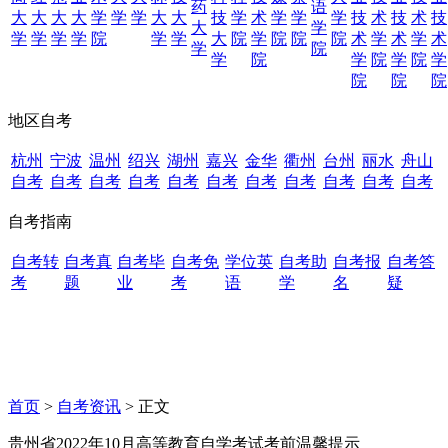
药
语
大
大
大
大
学
学
学
大
大
技
学
术
学
学
学
技
术
技
术
技
大
学
学
学
学
学
院
学
学
大
院
学
院
院
院
术
学
术
学
术
学
院
学
院
学
院
学
院
学
院
院
院
地区自考
杭州
宁波
温州
绍兴
湖州
嘉兴
金华
衢州
台州
丽水
舟山
自考
自考
自考
自考
自考
自考
自考
自考
自考
自考
自考
自考指南
自考转
自考真
自考毕
自考免
学位英
自考助
自考报
自考答
考
题
业
考
语
学
名
疑
首页
>
自考资讯
> 正文
贵州省2022年10月高等教育自学考试考前温馨提示