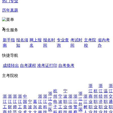
热门专业
历年真题
X
考生服务
新手指
报名须
网上报
报名时
专业查
考试时
主考院
省内考
南
知
名
间
询
间
校
办
快捷导航
成绩转出
自考课程
准考证打印
自考免考
主考院校
浙
浙
浙
杭
宁
江
杭
江
温
江
浙
浙
浙
浙
浙
浙
中
浙
浙
州
宁
波
浙
浙
浙
商
州
经
州
交
江
江
江
江
江
江
国
宁
嘉
江
江
电
波
职
江
江
江
业
职
济
职
通
中
外
工
财
师
工
美
波
兴
农
科
子
工
业
传
警
树
职
业
职
业
职
医
国
商
经
范
业
术
大
大
林
技
科
程
技
媒
察
人
业
技
业
技
业