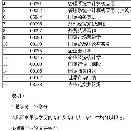
4
00051
管理系统中计算机应用
5
00052
管理系统中计算机应用（实践
6
05844
国际商务英语
7
00096
外刊经贸知识选读
8
00097
外贸英语写作
9
00098
国际市场营销学
10
00149
国际贸易理论与实务
11
00055
企业会计学
12
00045
企业经济统计学
13
00100
国际运输与保险
14
00186
国际商务谈判
15
00102
世界市场行情
16
08738
毕业论文并答辩
说明：
1.总学分：73学分.
2.凡国家承认学历的专科及专科以上毕业生均可以报考。
3.撰写毕业论文并答辩。