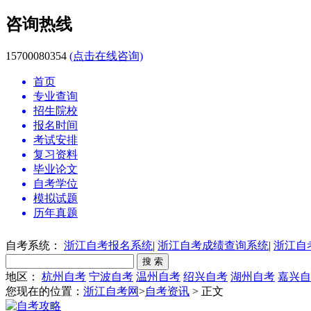
咨询热线
15700080354
(点击在线咨询)
首页
专业查询
招生院校
报名时间
考试安排
复习资料
毕业论文
自考学位
模拟试题
历年真题
自考系统：
浙江自考报名系统
|
浙江自考成绩查询系统
|
浙江自
地区：
杭州自考
宁波自考
温州自考
绍兴自考
湖州自考
嘉兴自
您现在的位置：
浙江自考网
>
自考资讯
> 正文