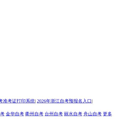
考准考证打印系统
|
2026年浙江自考预报名入口
|
考
金华自考
衢州自考
台州自考
丽水自考
舟山自考
更多