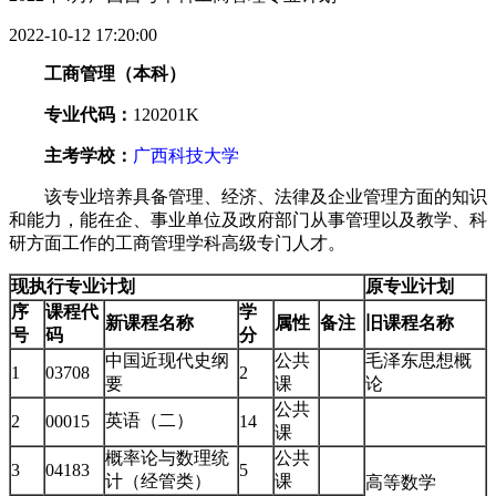
2022-10-12 17:20:00
工商管理（本科）
专业代码：
120201K
主考学校：
广西科技大学
该专业培养具备管理、经济、法律及企业管理方面的知识
和能力，能在企、事业单位及政府部门从事管理以及教学、科
研方面工作的工商管理学科高级专门人才。
现执行专业计划
原专业计划
序
课程代
学
新课程名称
属性
备注
旧课程名称
号
码
分
中国近现代史纲
公共
毛泽东思想概
1
03708
2
要
课
论
公共
英语（二）
2
00015
14
课
概率论与数理统
公共
3
04183
5
计（经管类）
课
高等数学