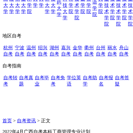
药
语
大
大
大
大
学
学
学
大
大
技
学
术
学
学
学
技
术
技
术
技
大
学
学
学
学
学
院
学
学
大
院
学
院
院
院
术
学
术
学
术
学
院
学
院
学
院
学
院
学
院
院
院
地区自考
杭州
宁波
温州
绍兴
湖州
嘉兴
金华
衢州
台州
丽水
舟山
自考
自考
自考
自考
自考
自考
自考
自考
自考
自考
自考
自考指南
自考转
自考真
自考毕
自考免
学位英
自考助
自考报
自考答
考
题
业
考
语
学
名
疑
首页
>
自考资讯
> 正文
2022年4月广西自考本科工商管理专业计划