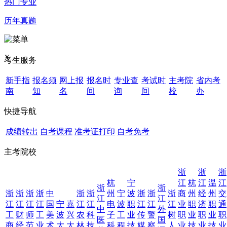
热门专业
历年真题
X
考生服务
新手指
报名须
网上报
报名时
专业查
考试时
主考院
省内考
南
知
名
间
询
间
校
办
快捷导航
成绩转出
自考课程
准考证打印
自考免考
主考院校
浙
浙
浙
杭
宁
江
杭
江
温
江
浙
浙
浙
浙
浙
浙
中
浙
浙
州
宁
波
浙
浙
浙
商
州
经
州
交
江
江
江
江
江
江
国
宁
嘉
江
江
电
波
职
江
江
江
业
职
济
职
通
中
外
工
财
师
工
美
波
兴
农
科
子
工
业
传
警
树
职
业
职
业
职
医
国
商
经
范
业
术
大
大
林
技
科
程
技
媒
察
人
业
技
业
技
业