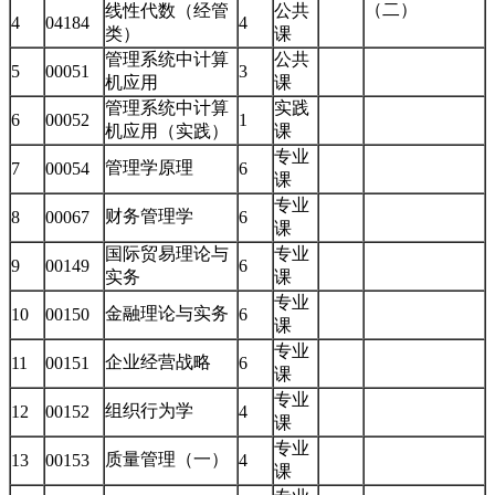
（二）
线性代数（经管
公共
4
04184
4
类）
课
管理系统中计算
公共
5
00051
3
机应用
课
管理系统中计算
实践
6
00052
1
机应用（实践）
课
专业
管理学原理
7
00054
6
课
专业
财务管理学
8
00067
6
课
国际贸易理论与
专业
9
00149
6
实务
课
专业
金融理论与实务
10
00150
6
课
专业
企业经营战略
11
00151
6
课
专业
组织行为学
12
00152
4
课
专业
质量管理（一）
13
00153
4
课