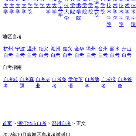
药
语
大
大
大
大
学
学
学
大
大
技
学
术
学
学
学
技
术
技
术
技
大
学
学
学
学
学
院
学
学
大
院
学
院
院
院
术
学
术
学
术
学
院
学
院
学
院
学
院
学
院
院
院
地区自考
杭州
宁波
温州
绍兴
湖州
嘉兴
金华
衢州
台州
丽水
舟山
自考
自考
自考
自考
自考
自考
自考
自考
自考
自考
自考
自考指南
自考转
自考真
自考毕
自考免
学位英
自考助
自考报
自考答
考
题
业
考
语
学
名
疑
首页
>
浙江地市自考
>
温州自考
> 正文
2022年10月鹿城区自考考试科目