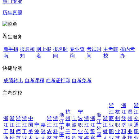
热门专业
历年真题
X
考生服务
新手指
报名须
网上报
报名时
专业查
考试时
主考院
省内考
南
知
名
间
询
间
校
办
快捷导航
成绩转出
自考课程
准考证打印
自考免考
主考院校
浙
浙
浙
杭
宁
江
杭
江
温
江
浙
浙
浙
浙
浙
浙
中
浙
浙
州
宁
波
浙
浙
浙
商
州
经
州
交
江
江
江
江
江
江
国
宁
嘉
江
江
电
波
职
江
江
江
业
职
济
职
通
中
外
工
财
师
工
美
波
兴
农
科
子
工
业
传
警
树
职
业
职
业
职
医
国
商
经
范
业
术
大
大
林
技
科
程
技
媒
察
人
业
技
业
技
业