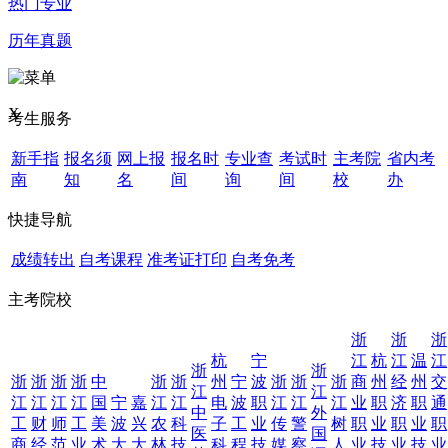
热门专业
历年真题
X
考生服务
新手指
报名须
网上报
报名时
专业查
考试时
主考院
省内考
南
知
名
间
询
间
校
办
快捷导航
成绩转出
自考课程
准考证打印
自考免考
主考院校
浙
浙
浙
杭
宁
江
杭
江
温
江
浙
浙
浙
浙
浙
浙
中
浙
浙
州
宁
波
浙
浙
浙
商
州
经
州
交
江
江
江
江
江
江
国
宁
嘉
江
江
电
波
职
江
江
江
业
职
济
职
通
中
外
工
财
师
工
美
波
兴
农
科
子
工
业
传
警
树
职
业
职
业
职
医
国
商
经
范
业
术
大
大
林
技
科
程
技
媒
察
人
业
技
业
技
业