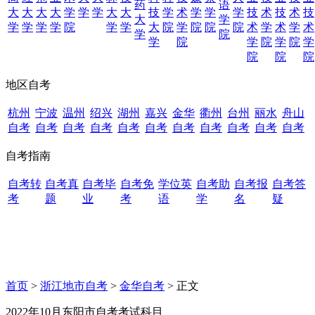
药
语
大
大
大
大
学
学
学
大
大
技
学
术
学
学
学
技
术
技
术
技
大
学
学
学
学
学
院
学
学
大
院
学
院
院
院
术
学
术
学
术
学
院
学
院
学
院
学
院
学
院
院
院
地区自考
杭州
宁波
温州
绍兴
湖州
嘉兴
金华
衢州
台州
丽水
舟山
自考
自考
自考
自考
自考
自考
自考
自考
自考
自考
自考
自考指南
自考转
自考真
自考毕
自考免
学位英
自考助
自考报
自考答
考
题
业
考
语
学
名
疑
首页
>
浙江地市自考
>
金华自考
> 正文
2022年10月东阳市自考考试科目