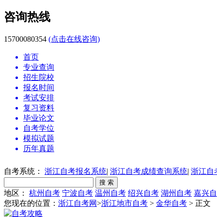
咨询热线
15700080354
(点击在线咨询)
首页
专业查询
招生院校
报名时间
考试安排
复习资料
毕业论文
自考学位
模拟试题
历年真题
自考系统：
浙江自考报名系统
|
浙江自考成绩查询系统
|
浙江自
地区：
杭州自考
宁波自考
温州自考
绍兴自考
湖州自考
嘉兴自
您现在的位置：
浙江自考网
>
浙江地市自考
>
金华自考
> 正文