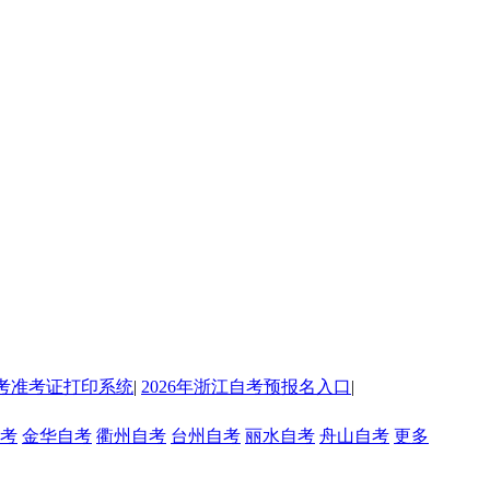
考准考证打印系统
|
2026年浙江自考预报名入口
|
考
金华自考
衢州自考
台州自考
丽水自考
舟山自考
更多