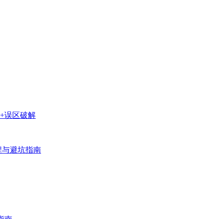
+误区破解
程与避坑指南