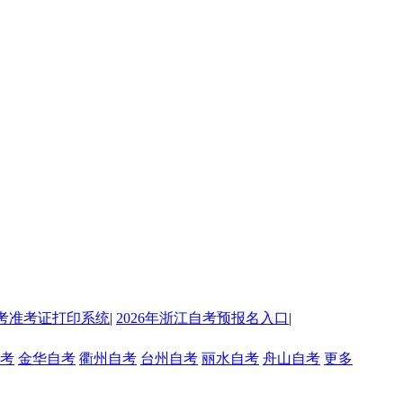
考准考证打印系统
|
2026年浙江自考预报名入口
|
考
金华自考
衢州自考
台州自考
丽水自考
舟山自考
更多