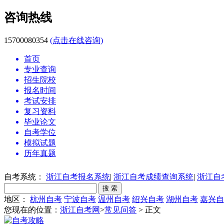
咨询热线
15700080354
(点击在线咨询)
首页
专业查询
招生院校
报名时间
考试安排
复习资料
毕业论文
自考学位
模拟试题
历年真题
自考系统：
浙江自考报名系统
|
浙江自考成绩查询系统
|
浙江自
地区：
杭州自考
宁波自考
温州自考
绍兴自考
湖州自考
嘉兴自
您现在的位置：
浙江自考网
>
常见问答
> 正文