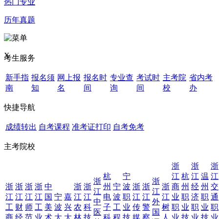
热门专业
历年真题
X
考生服务
新手指
报名须
网上报
报名时
专业查
考试时
主考院
省内考
南
知
名
间
询
间
校
办
快捷导航
成绩转出
自考课程
准考证打印
自考免考
主考院校
浙
浙
浙
杭
宁
江
杭
江
温
江
浙
浙
浙
浙
浙
浙
中
浙
浙
州
宁
波
浙
浙
浙
商
州
经
州
交
江
江
江
江
江
江
国
宁
嘉
江
江
电
波
职
江
江
江
业
职
济
职
通
中
外
工
财
师
工
美
波
兴
农
科
子
工
业
传
警
树
职
业
职
业
职
医
国
商
经
范
业
术
大
大
林
技
科
程
技
媒
察
人
业
技
业
技
业