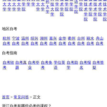
药
语
大
大
大
大
学
学
学
大
大
技
学
术
学
学
学
技
术
技
术
技
大
学
学
学
学
学
院
学
学
大
院
学
院
院
院
术
学
术
学
术
学
院
学
院
学
院
学
院
学
院
院
院
地区自考
杭州
宁波
温州
绍兴
湖州
嘉兴
金华
衢州
台州
丽水
舟山
自考
自考
自考
自考
自考
自考
自考
自考
自考
自考
自考
自考指南
自考转
自考真
自考毕
自考免
学位英
自考助
自考报
自考答
考
题
业
考
语
学
名
疑
首页
>
常见问答
> 正文
浙江自考有哪些必考的课程？