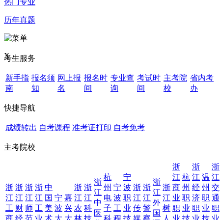
热门专业
历年真题
X
考生服务
新手指
报名须
网上报
报名时
专业查
考试时
主考院
省内考
南
知
名
间
询
间
校
办
快捷导航
成绩转出
自考课程
准考证打印
自考免考
主考院校
浙
浙
浙
杭
宁
江
杭
江
温
江
浙
浙
浙
浙
浙
浙
中
浙
浙
州
宁
波
浙
浙
浙
商
州
经
州
交
江
江
江
江
江
江
国
宁
嘉
江
江
电
波
职
江
江
江
业
职
济
职
通
中
外
工
财
师
工
美
波
兴
农
科
子
工
业
传
警
树
职
业
职
业
职
医
国
商
经
范
业
术
大
大
林
技
科
程
技
媒
察
人
业
技
业
技
业