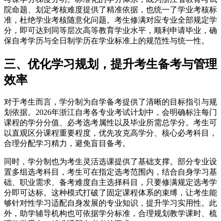
院命题、划定考核难度提供了精准依据，也统一了学业考核标
准，杜绝学业考核随意化问题。考生修满对应专业全部规定学
分，即可达到同等层次高等教育学业水平，顺利申请毕业，确
保自考学历与全日制学历在学业标准上的规范性与统一性。
三、优化学习规划，提升考生备考与管理
效率
对于考生而言，学分制为自学备考提供了清晰的目标指引与规
划依据。2026年浙江自考各专业考试计划中，会明确标注每门
课程的学分分值、必考选考属性以及毕业所需总学分。考生可
以直观区分课程重要程度，优先攻克高学分、核心必考科目，
合理分配学习精力，避免盲目备考。
同时，学分制也为考生灵活选课提供了基础支撑。部分专业设
置多组选考科目，考生可在指定选考范围内，结合自身学习基
础、职业需求、备考难度自主选择科目，只要修满规定选考学
分即可达标。这种模式打破了固定课程体系的束缚，让考生能
够针对性学习适配自身发展的专业知识，提升学习实用性。此
外，助学辅导机构也可依据学分标准，合理规划教学课时、梳