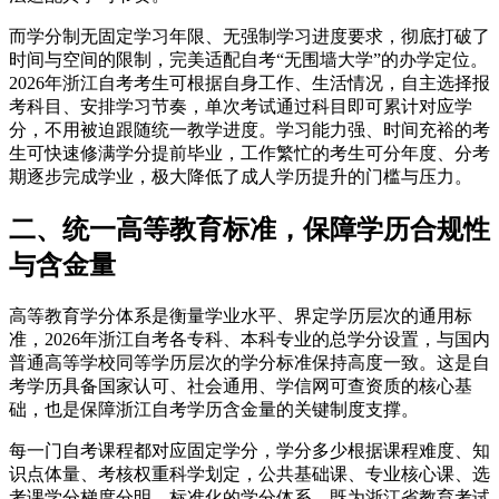
而学分制无固定学习年限、无强制学习进度要求，彻底打破了
时间与空间的限制，完美适配自考“无围墙大学”的办学定位。
2026年浙江自考考生可根据自身工作、生活情况，自主选择报
考科目、安排学习节奏，单次考试通过科目即可累计对应学
分，不用被迫跟随统一教学进度。学习能力强、时间充裕的考
生可快速修满学分提前毕业，工作繁忙的考生可分年度、分考
期逐步完成学业，极大降低了成人学历提升的门槛与压力。
二、统一高等教育标准，保障学历合规性
与含金量
高等教育学分体系是衡量学业水平、界定学历层次的通用标
准，2026年浙江自考各专科、本科专业的总学分设置，与国内
普通高等学校同等学历层次的学分标准保持高度一致。这是自
考学历具备国家认可、社会通用、学信网可查资质的核心基
础，也是保障浙江自考学历含金量的关键制度支撑。
每一门自考课程都对应固定学分，学分多少根据课程难度、知
识点体量、考核权重科学划定，公共基础课、专业核心课、选
考课学分梯度分明。标准化的学分体系，既为浙江省教育考试