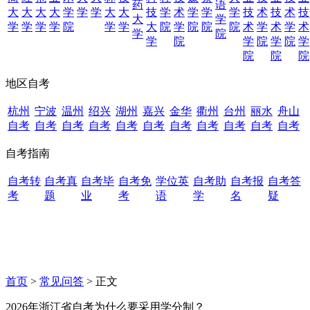
药
语
大
大
大
大
学
学
学
大
大
技
学
术
学
学
学
技
术
技
术
技
大
学
学
学
学
学
院
学
学
大
院
学
院
院
院
术
学
术
学
术
学
院
学
院
学
院
学
院
学
院
院
院
地区自考
杭州
宁波
温州
绍兴
湖州
嘉兴
金华
衢州
台州
丽水
舟山
自考
自考
自考
自考
自考
自考
自考
自考
自考
自考
自考
自考指南
自考转
自考真
自考毕
自考免
学位英
自考助
自考报
自考答
考
题
业
考
语
学
名
疑
首页
>
常见问答
> 正文
2026年浙江省自考为什么要采用学分制？